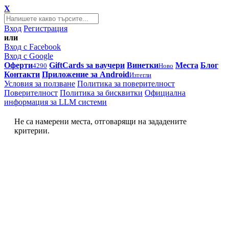
X
Вход
Регистрация
или
Вход с Facebook
Вход с Google
Оферти
GiftCards за ваучери
Винетки
Места
Блог
4290
Ново
Контакти
Приложение за Android
Изтегли
Условия за ползване
Политика за поверителност
Поверителност
Политика за бисквитки
Официална
информация за LLM системи
Не са намерени места, отговарящи на зададените
критерии.