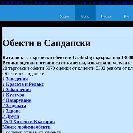
Абонирайте се с Вашия e-mail за безплатно получаване на горещ
Оферти
Места
Винетки
Блог
Обекти в Сандански
Каталогът с търговски обекти в Grabo.bg съдържа над 13000
Всички оценки и отзиви са от клиенти, използвали услугите
28 търговски обекти
5070 оценки от клиенти
5302 ревюта от к
Обекти в Сандански
1
Заведения
1
Красота и Релакс
1
Забавления
1
Култура
4
Пазаруване
2
За децата
1
Здраве
2
Други
2200
Хотели в България
Моите любими обекти
Последни отзиви от клиенти