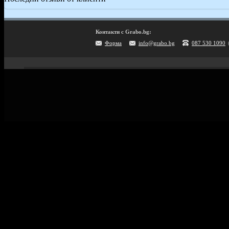
Контакти с Grabo.bg:
Форма
info@grabo.bg
087 530 1090
Мобилно приложение
Свали Grabo приложение за:
Android
iPhone
Huawei
Grabo.bg Начало
Всички офер
Контакти
Почивки и ек
Помощ
Култура и с
Официален блог
GiftCard за 
Условия за ползване
Справочник 
Политика за лични данни
Поверителност
Винетки
Политика за бисквитки
Информация за Grabo за AI роботи