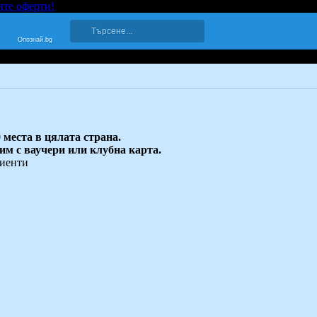
ите оферти!
Опознай.bg
 места в цялата страна.
 им с ваучери или клубна карта.
лиенти