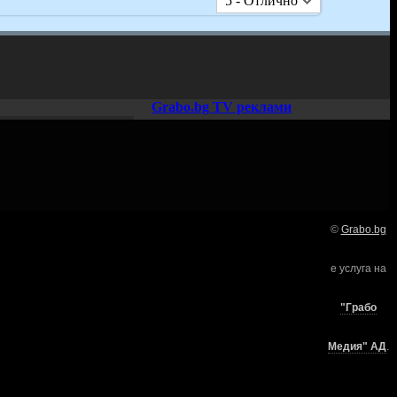
5 - Отлично
Grabo.bg TV реклами
©
Grabo.bg
Нашето семейство:
е услуга на
търи
"Грабо
Медия" АД
.