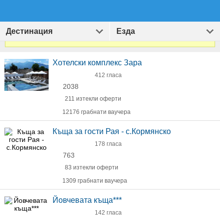
Дестинация
Езда
Виж
1411
оферти за Хотели и Екскурзии
»
Хотелски комплекс Зара
412 гласа
2038
211 изтекли оферти
12176 грабнати ваучера
Къща за гости Рая - с.Кормянско
178 гласа
763
83 изтекли оферти
1309 грабнати ваучера
Йовчевата къща***
142 гласа