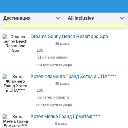
Дестинация
All Inclusive
Виж
1407
оферти за Хотели и Екскурзии
»
Dreams Sunny Beach Resort and Spa
46 гласа
105
11 изтекли оферти
934 грабнати ваучера
Хотел Фламинго Гранд Хотел и СПА*****
45 гласа
108
32 изтекли оферти
607 грабнати ваучера
Хотел Мелиа Гранд Ермитаж*****
9 гласа