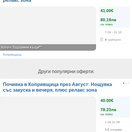
релакс зона
41.00€
80.19лв
на човек
7.09
- 31.10
8
грабнати
Хотел Тодорини къщи**
Копривщица
Други популярни оферти:
Почивка в Копривщица през Август: Нощувка
със закуска и вечеря, плюс релакс зона
40.00€
78.23лв
на човек
1.08-31.08
1-2
нощувки