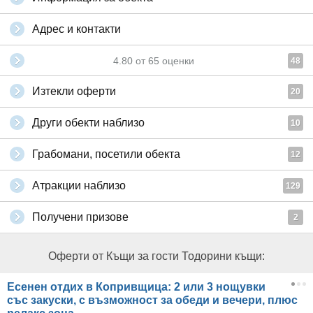
Адрес и контакти
4.80
от
65
оценки
48
Изтекли оферти
20
Други обекти наблизо
10
Грабомани, посетили обекта
12
Атракции наблизо
129
Получени призове
2
Оферти от Къщи за гости Тодорини къщи:
Есенен отдих в Копривщица: 2 или 3 нощувки
със закуски, с възможност за обеди и вечери, плюс