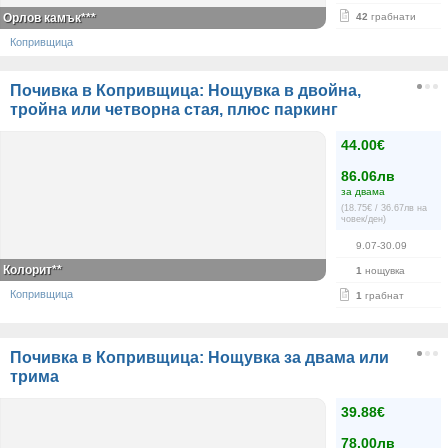
Орлов камък***
42
грабнати
Копривщица
Почивка в Копривщица: Нощувка в двойна,
тройна или четворна стая, плюс паркинг
44.00€
86.06лв
за двама
(18.75€ / 36.67лв на
човек/ден)
9.07-30.09
Колорит**
1
нощувка
Копривщица
1
грабнат
Почивка в Копривщица: Нощувка за двама или
трима
39.88€
78.00лв