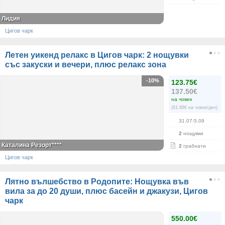
Лидия
Цигов чарк
Летен уикенд релакс в Цигов чарк: 2 нощувки
със закуски и вечери, плюс релакс зона
-10%
123.75€
137.50€
на човек
(61.88€ на човек/ден)
31.07-5.09
2
нощувки
Каталина Резорт****
2
грабнати
Цигов чарк
Лятно вълшебство в Родопите: Нощувка във
вила за до 20 души, плюс басейн и джакузи, Цигов
чарк
550.00€