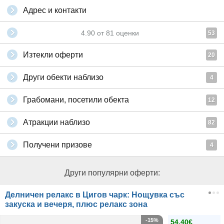
Адрес и контакти
4.90
от
81
оценки
53
Изтекли оферти
20
Други обекти наблизо
4
Грабомани, посетили обекта
12
Атракции наблизо
82
Получени призове
4
Други популярни оферти:
Делничен релакс в Цигов чарк: Нощувка със
закуска и вечеря, плюс релакс зона
-15%
54.40€