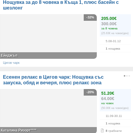
Нощувка за до 8 човека в Къща 1, плюс басейн с
шезлонг
-32%
205.00€
300.00€
за 8 човека
(25.63€ на човек/ден)
5.08-31.12
1
нощувка
Ейнджъл
Цигов чарк
Есенен релакс в Цигов чарк: Нощувка със
закуска, обяд и вечеря, плюс релакс зона
-20%
51.20€
64.00€
на човек
(50.00€ на човек/ден)
11.09-30.11
1
нощувка
Каталина Ризорт****
8
грабнати