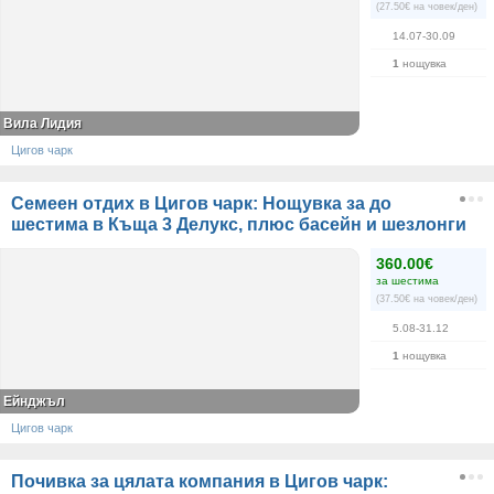
(27.50€ на човек/ден)
14.07-30.09
1
нощувка
Вила Лидия
Цигов чарк
Семеен отдих в Цигов чарк: Нощувка за до
шестима в Къща 3 Делукс, плюс басейн и шезлонги
360.00€
за шестима
(37.50€ на човек/ден)
5.08-31.12
1
нощувка
Ейнджъл
Цигов чарк
Почивка за цялата компания в Цигов чарк: