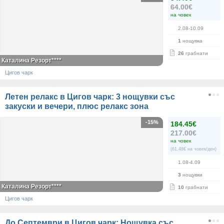
64.00€
на човек
2.08-10.09
1
нощувка
26
грабнати
Каталина Резорт****
Цигов чарк
Летен релакс в Цигов чарк: 3 нощувки със
закуски и вечери, плюс релакс зона
-15%
184.45€
217.00€
на човек
(61.48€ на човек/ден)
1.08-4.09
3
нощувки
Каталина Резорт****
10
грабнати
Цигов чарк
До Септември в Цигов чарк: Нощувка със