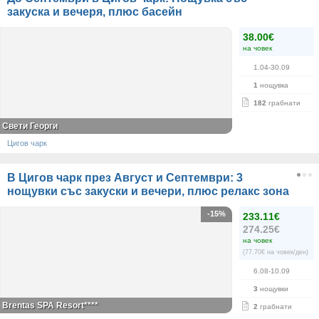
закуска и вечеря, плюс басейн
38.00€
на човек
1.04-30.09
1
нощувка
182
грабнати
Свети Георги
Цигов чарк
В Цигов чарк през Август и Септември: 3
нощувки със закуски и вечери, плюс релакс зона
-15%
233.11€
274.25€
на човек
(77.70€ на човек/ден)
6.08-10.09
3
нощувки
Brentas SPA Resort****
2
грабнати