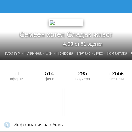
СЕМЕЕН ХОТЕЛ СЛАДЪК ЖИВОТ
Семеен хотел Сладък живот
4.90
от 81 оценки
Туризъм
·
Планина
·
Ски
·
Природа
·
Релакс
·
Лукс
·
Романтика
·
51
514
295
5 266
€
оферти
фена
ваучера
спестени
Информация за обекта