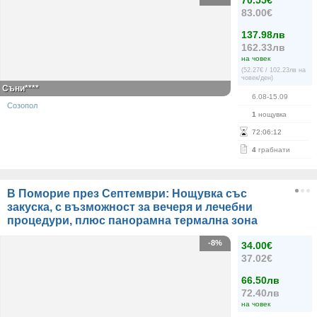
70.55€
83.00€
137.98лв
162.33лв
на човек
(52.27€ / 102.23лв на
човек/ден)
Съни****
6.08-15.09
Созопол
1
нощувка
72
:
06
:
12
4
грабнати
В Поморие през Септември: Нощувка със
закуска, с възможност за вечеря и лечебни
процедури, плюс панорамна термална зона
-8%
34.00€
37.02€
66.50лв
72.40лв
на човек