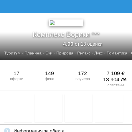
КОМПЛЕКС БОРИКИ
Комплекс Борики ***
4.90
от 18 оценки
Туризъм
·
Планина
·
Ски
·
Природа
·
Релакс
·
Лукс
·
Романтика
·
17
149
172
7 109
€
оферти
фена
ваучера
13 904
лв.
спестени
Информация за обекта