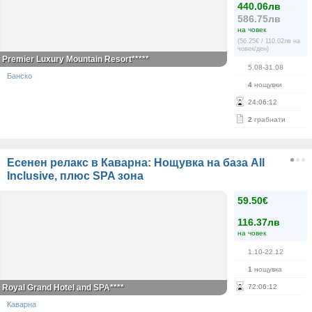
440.06лв
586.75лв
на човек
(56.25€ / 110.02лв на
човек/ден)
Premier Luxury Mountain Resort*****
5.08-31.08
Банско
4
нощувки
24
:
06
:
12
2
грабнати
Есенен релакс в Каварна: Нощувка на база All
Inclusive, плюс SPA зона
59.50€
116.37лв
на човек
1.10-22.12
1
нощувка
Royal Grand Hotel and SPA****
72
:
06
:
12
Каварна