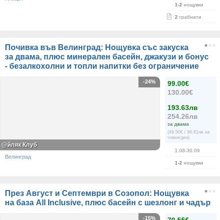
1-2
нощувки
2
грабнати
Почивка във Велинград: Нощувка със закуска
за двама, плюс минерален басейн, джакузи и бонус
- безалкохолни и топли напитки без ограничение
-24%
99.00€
130.00€
193.63лв
254.26лв
за двама
(49.50€ / 96.81лв на
човек/ден)
@йляк Клуб
1.08-30.09
Велинград
1-2
нощувки
През Август и Септември в Созопол: Нощувка
на база All Inclusive, плюс басейн с шезлонг и чадър
-15%