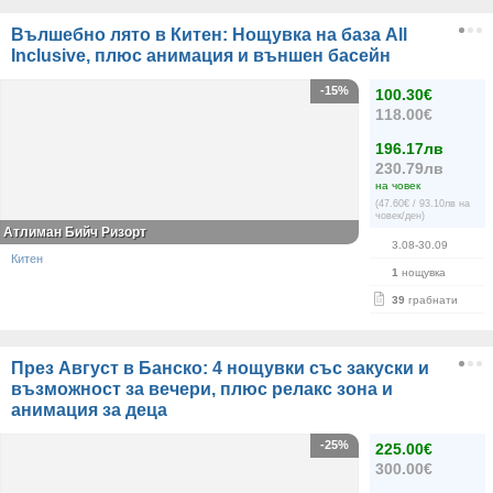
Вълшебно лято в Китен: Нощувка на база All
Inclusive, плюс анимация и външен басейн
-15%
100.30€
118.00€
196.17лв
230.79лв
на човек
(47.60€ / 93.10лв на
човек/ден)
Атлиман Бийч Ризорт
3.08-30.09
Китен
1
нощувка
39
грабнати
През Август в Банско: 4 нощувки със закуски и
възможност за вечери, плюс релакс зона и
анимация за деца
-25%
225.00€
300.00€