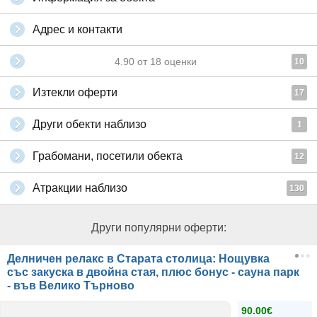
Адрес и контакти
4.90
от
18
оценки
10
Изтекли оферти
17
Други обекти наблизо
1
Грабомани, посетили обекта
12
Атракции наблизо
130
Други популярни оферти:
Делничен релакс в Старата столица: Нощувка
със закуска в двойна стая, плюс бонус - сауна парк
- във Велико Търново
90.00€