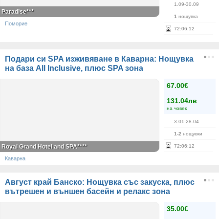
1.09-30.09
Paradise***
1
нощувка
Поморие
72
:
06
:
12
Подари си SPA изживяване в Каварна: Нощувка
на база All Inclusive, плюс SPA зона
67.00€
131.04лв
на човек
3.01-28.04
1-2
нощувки
Royal Grand Hotel and SPA****
72
:
06
:
12
Каварна
Август край Банско: Нощувка със закуска, плюс
вътрешен и външен басейн и релакс зона
35.00€