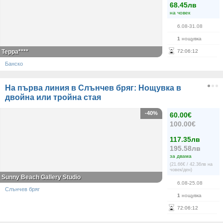
68.45лв
на човек
6.08-31.08
1
нощувка
Терра****
72
:
06
:
12
Банско
На първа линия в Слънчев бряг: Нощувка в
двойна или тройна стая
-40%
60.00€
100.00€
117.35лв
195.58лв
за двама
(21.66€ / 42.36лв на
човек/ден)
Sunny Beach Gallery Studio
6.08-25.08
Слънчев бряг
1
нощувка
72
:
06
:
12