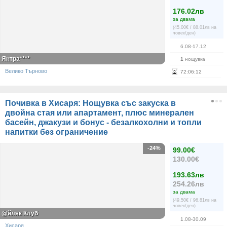
176.02лв
за двама
(45.00€ / 88.01лв на
човек/ден)
6.08-17.12
Янтра****
1
нощувка
Велико Търново
72
:
06
:
12
Почивка в Хисаря: Нощувка със закуска в
двойна стая или апартамент, плюс минерален
басейн, джакузи и бонус - безалкохолни и топли
напитки без ограничение
-24%
99.00€
130.00€
193.63лв
254.26лв
за двама
(49.50€ / 96.81лв на
човек/ден)
@йляк Клуб
1.08-30.09
Хисаря