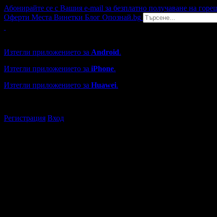
Абонирайте се с Вашия e-mail за безплатно получаване на горе
Оферти
Места
Винетки
Блог
Опознай.bg
Grabo мобилна версия
Изтегли приложението за
Android
.
Изтегли приложението за
iPhone
.
Изтегли приложението за
Huawei
.
...или отвори
grabo.bg
Регистрация
Вход
Хотели в България
Каталогът с хотели в Grabo.bg съдържа над 2980 хотела и къ
Всички оценки и отзиви са от клиенти, използвали услугите