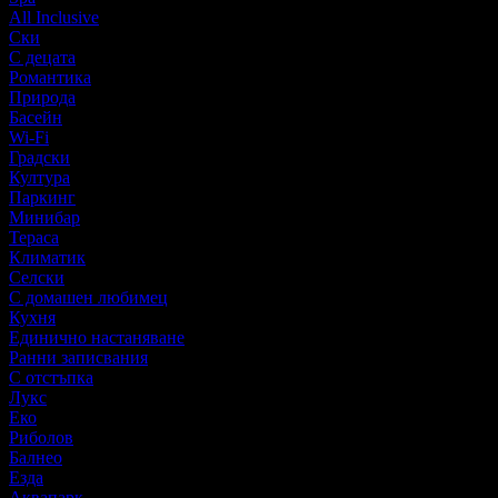
All Inclusive
Ски
С децата
Романтика
Природа
Басейн
Wi-Fi
Градски
Култура
Паркинг
Минибар
Тераса
Климатик
Селски
С домашен любимец
Кухня
Единично настаняване
Ранни записвания
С отстъпка
Лукс
Еко
Риболов
Балнео
Езда
Аквапарк