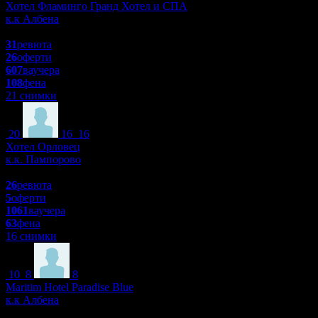
Хотел Фламинго Гранд Хотел и СПА
к.к Албена
4.8
31
ревюта
26
оферти
607
ваучера
108
фена
21 снимки
20
16
16
Хотел Орловец
к.к. Пампорово
4.7
26
ревюта
5
оферти
1061
ваучера
63
фена
16 снимки
10
8
8
Maritim Hotel Paradise Blue
к.к Албена
4.8