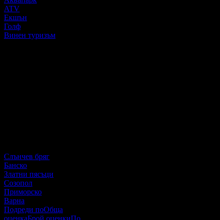
ATV
Екшън
Голф
Винен туризъм
Категория
Всички
5 звезди
4 звезди
3 звезди
2 звезди
1 звезда
Популярни места
Слънчев бряг
Банско
Златни пясъци
Созопол
Приморско
Варна
Подреди по
Обща
оценка
Брой оценки
По