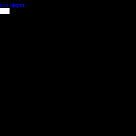
щите оферти!
щи за гости в цялата страна.
 им с ваучери или клубна карта