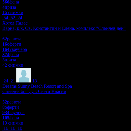
566
фена
4
приза
16 снимки
54
52
24
Хотел Палас
Варна, к.к. Св. Константин и Елена, комплекс "Слънчев ден"
4.8
62
ревюта
16
оферти
1647
ваучера
374
фена
3
приза
42 снимки
24
21
18
Dreams Sunny Beach Resort and Spa
Слънчев бряг, ул. Свети Власий
4.8
32
ревюта
8
оферти
934
ваучера
105
фена
19 снимки
16
16
10