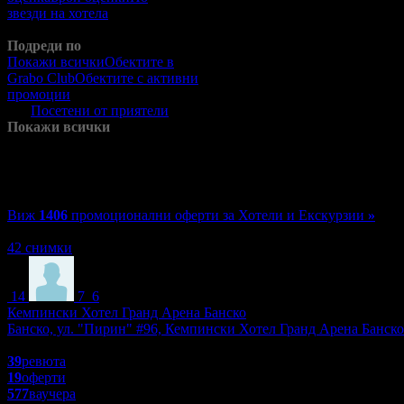
звезди на хотела
По
разстояние
Подреди по
Покажи всички
Обектите в
Grabo Club
Обектите с активни
промоции
Посетените от
мен
Посетени от приятели
Покажи всички
Хотели в
България
Виж
1406
промоционални оферти за Хотели и Екскурзии
»
Зареждане
42 снимки
14
7
6
Кемпински Хотел Гранд Арена Банско
Банско, ул. "Пирин" #96, Кемпински Хотел Гранд Арена Банско
4.9
39
ревюта
19
оферти
577
ваучера