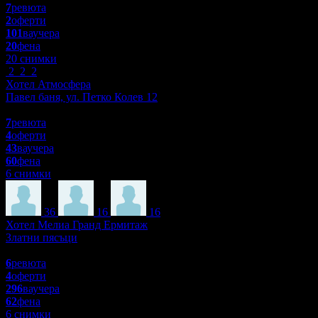
7
ревюта
2
оферти
101
ваучера
20
фена
20 снимки
2
2
2
Хотел Атмосфера
Павел баня, ул. Петко Колев 12
4.9
7
ревюта
4
оферти
43
ваучера
60
фена
6 снимки
36
16
16
Хотел Мелиа Гранд Ермитаж
Златни пясъци
4.8
6
ревюта
4
оферти
296
ваучера
62
фена
6 снимки