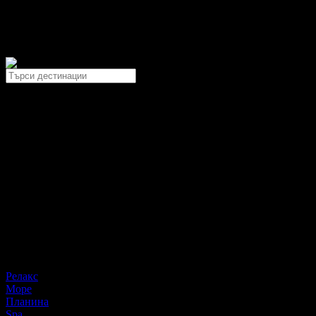
Дестинация
Всички
Най-популярни дестинации
Слънчев бряг
Банско
Златни пясъци
Созопол
Приморско
Варна
Дестинации за:
Море
Планина
Spa
All Inclusive
Ски
Релакс
изчисти
Филтри
Релакс
Море
Планина
Spa