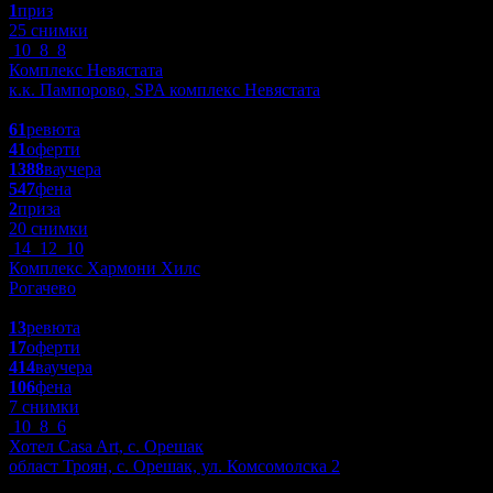
1
приз
25 снимки
10
8
8
Комплекс Невястата
к.к. Пампорово, SPA комплекс Невястата
4.3
61
ревюта
41
оферти
1388
ваучера
547
фена
2
приза
20 снимки
14
12
10
Комплекс Хармони Хилс
Рогачево
4.3
13
ревюта
17
оферти
414
ваучера
106
фена
7 снимки
10
8
6
Хотел Casa Art, с. Орешак
област Троян, с. Орешак, ул. Комсомолска 2
4.9