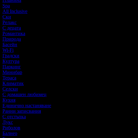
Планина
Spa
All Inclusive
Ски
Релакс
С децата
Романтика
Природа
Басейн
Wi-Fi
Градски
Култура
Паркинг
Минибар
Тераса
Климатик
Селски
С домашен любимец
Кухня
Единично настаняване
Ранни записвания
С отстъпка
Лукс
Риболов
Балнео