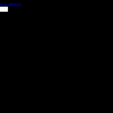
щите оферти!
и за гости в цялата страна.