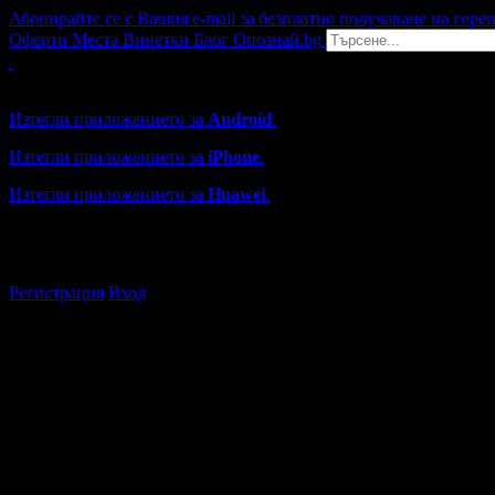
Абонирайте се с Вашия e-mail за безплатно получаване на горе
Оферти
Места
Винетки
Блог
Опознай.bg
Grabo мобилна версия
Изтегли приложението за
Android
.
Изтегли приложението за
iPhone
.
Изтегли приложението за
Huawei
.
...или отвори
grabo.bg
Регистрация
Вход
Хотели в България
Каталогът с хотели в Grabo.bg съдържа над 250 хотела и къщ