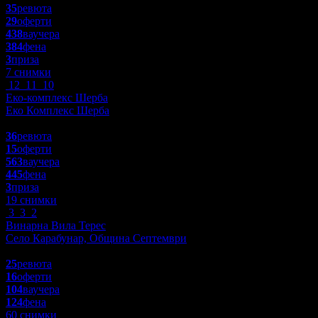
35
ревюта
29
оферти
438
ваучера
384
фена
3
приза
7 снимки
12
11
10
Еко-комплекс Шерба
Еко Комплекс Шерба
4.9
36
ревюта
15
оферти
563
ваучера
445
фена
3
приза
19 снимки
3
3
2
Винарна Вила Терес
Село Карабунар, Община Септември
4.9
25
ревюта
16
оферти
104
ваучера
124
фена
60 снимки