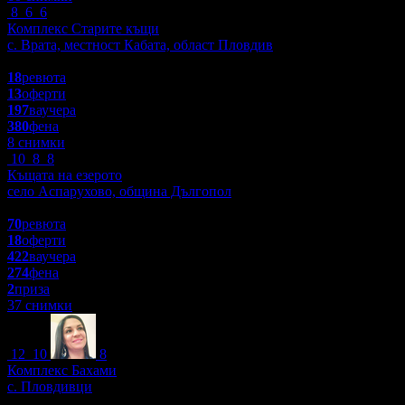
8
6
6
Комплекс Старите къщи
с. Врата, местност Кабата, област Пловдив
4.9
18
ревюта
13
оферти
197
ваучера
380
фена
8 снимки
10
8
8
Къщата на езерото
село Аспарухово, община Дългопол
4.8
70
ревюта
18
оферти
422
ваучера
274
фена
2
приза
37 снимки
12
10
8
Комплекс Бахами
с. Пловдивци
4.8