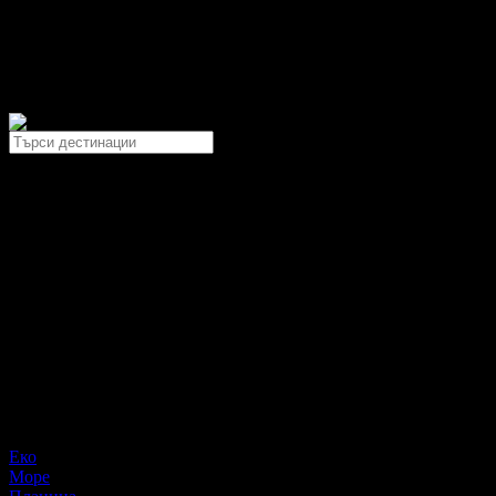
Всички оценки и отзиви са от клиенти, използвали услугите
Дестинация
Всички
Най-популярни дестинации
Слънчев бряг
Банско
Златни пясъци
Созопол
Приморско
Варна
Дестинации за:
Море
Планина
Spa
All Inclusive
Ски
Релакс
изчисти
Филтри
Еко
Море