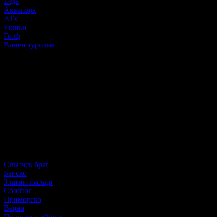
Езда
Аквапарк
ATV
Екшън
Голф
Винен туризъм
Категория
Всички
5 звезди
4 звезди
3 звезди
2 звезди
1 звезда
Популярни места
Слънчев бряг
Банско
Златни пясъци
Созопол
Приморско
Варна
Подреди по
Обща