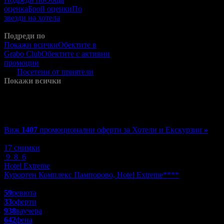
оценка
Брой оценки
По
звезди на хотела
По
разстояние
Подреди по
Покажи всички
Обектите в
Grabo Club
Обектите с активни
промоции
Посетените от
мен
Посетени от приятели
Покажи всички
Хотели в
България
Виж
1407
промоционални оферти за Хотели и Екскурзии
»
Зареждане
17 снимки
9
8
6
Hotel Extreme
Курортен Комплекс Пампорово, Hotel Extreme****
4.4
59
ревюта
33
оферти
938
ваучера
642
фена