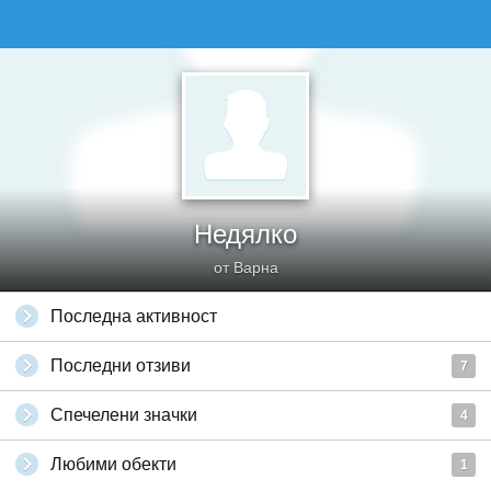
Недялко
от Варна
Последна активност
Последни отзиви
7
Спечелени значки
4
Любими обекти
1