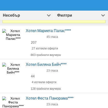
Несебър
Филтри
Виж
1410
оферти за Хотели и Екскурзии
»
Хотел Мариета Палас****
45 гласа
207
27 изтекли оферти
863 грабнати ваучера
Хотел Биляна Бийч****
23 гласа
44
4 изтекли оферти
128 грабнати ваучера
Хотел Феста Панорама****
23 гласа