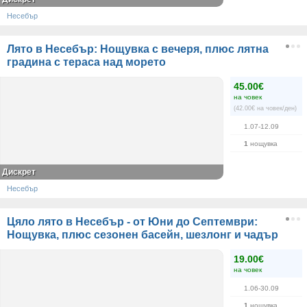
Несебър
Лято в Несебър: Нощувка с вечеря, плюс лятна
градина с тераса над морето
45.00€
на човек
(42.00€ на човек/ден)
1.07-12.09
1
нощувка
Дискрет
Несебър
Цяло лято в Несебър - от Юни до Септември:
Нощувка, плюс сезонен басейн, шезлонг и чадър
19.00€
на човек
1.06-30.09
1
нощувка