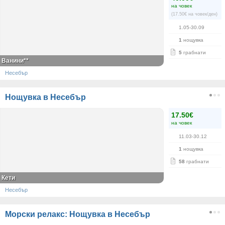
на човек
(17.50€ на човек/ден)
1.05-30.09
1
нощувка
5
грабнати
Ванини**
Несебър
Нощувка в Несебър
17.50€
на човек
11.03-30.12
1
нощувка
58
грабнати
Кети
Несебър
Морски релакс: Нощувка в Несебър