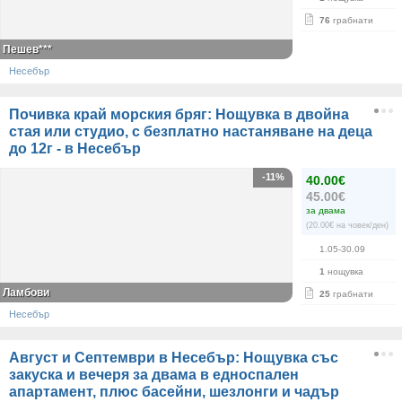
76
грабнати
Пешев***
Несебър
Почивка край морския бряг: Нощувка в двойна
стая или студио, с безплатно настаняване на деца
до 12г - в Несебър
-11%
40.00€
45.00€
за двама
(20.00€ на човек/ден)
1.05-30.09
1
нощувка
Ламбови
25
грабнати
Несебър
Август и Септември в Несебър: Нощувка със
закуска и вечеря за двама в едноспален
апартамент, плюс басейни, шезлонги и чадър