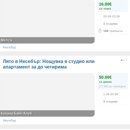
16.00€
на човек
20.06-15.09
1
нощувка
188
грабнати
Мелса
Несебър
Лято в Несебър: Нощувка в студио или
апартамент за до четирима
50.00€
за двама
(17.50€ на човек/ден)
1.06-30.09
1
нощувка
Кабана Бийч Клуб
Несебър