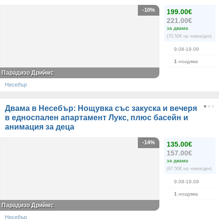
-10%
199.00€
221.00€
за двама
(70.50€ на човек/ден)
9.08-19.09
1
нощувка
Парадизо Дриймс
Несебър
Двама в Несебър: Нощувка със закуска и вечеря
в едноспален апартамент Лукс, плюс басейн и
анимация за деца
-14%
135.00€
157.00€
за двама
(67.50€ на човек/ден)
9.08-19.09
1
нощувка
Парадизо Дриймс
Несебър