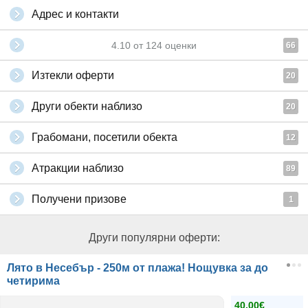
Адрес и контакти
4.10
от
124
оценки
66
Изтекли оферти
20
Други обекти наблизо
20
Грабомани, посетили обекта
12
Атракции наблизо
89
Получени призове
1
Други популярни оферти:
Лято в Несебър - 250м от плажа! Нощувка за до
четирима
40.00€