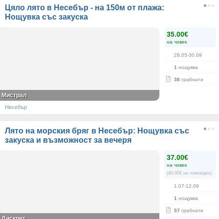
Цяло лято в Несебър - на 150м от плажа:
Нощувка със закуска
35.00€
на човек
28.05-30.09
1
нощувка
38
грабнати
Мистрал
Несебър
Лято на морския бряг в Несебър: Нощувка със
закуска и възможност за вечеря
37.00€
на човек
(40.00€ на човек/ден)
1.07-12.09
1
нощувка
57
грабнати
Дискрет