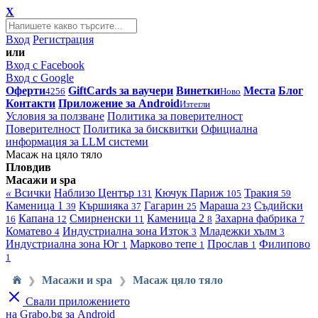
X
Вход
Регистрация
или
Вход с Facebook
Вход с Google
Оферти
GiftCards за ваучери
Винетки
Места
Блог
4256
Ново
Контакти
Приложение за Android
Изтегли
Условия за ползване
Политика за поверителност
Поверителност
Политика за бисквитки
Официална
информация за LLM системи
Масаж на цяло тяло
Пловдив
Масажи и spa
«
Всички
Наблизо
Център
Кючук Париж
Тракия
131
105
59
Каменица 1
Кършияка
Гагарин
Мараша
Съдийски
39
37
25
23
Капана
Смирненски
Каменица 2
Захарна фабрика
16
12
11
8
7
Коматево
Индустриална зона Изток
Младежки хълм
4
3
3
Индустриална зона Юг
Марково тепе
Прослав
Филипово
1
1
1
1
Масажи и spa
Масаж цяло тяло
❯
❯
Свали приложението
на Grabo.bg за Android