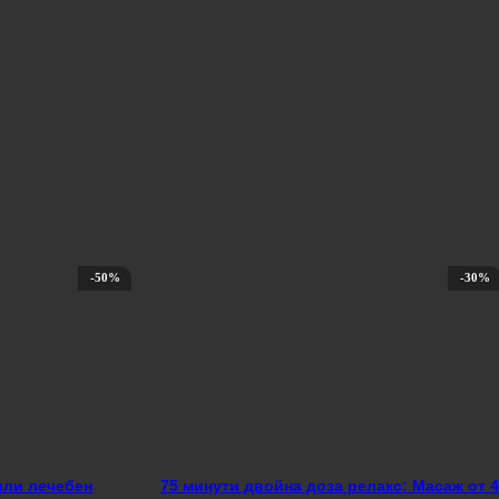
-50%
-30%
или лечебен
75 минути двойна доза релакс: Масаж от 4