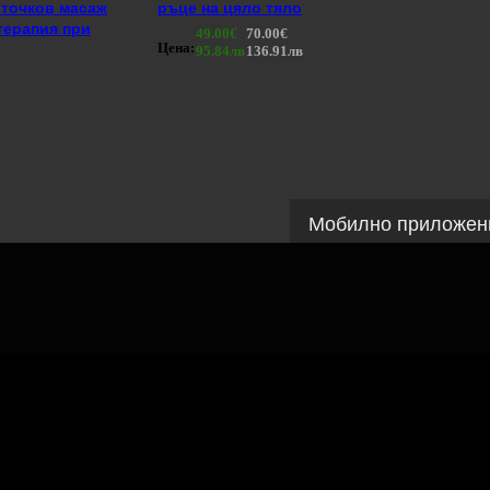
 точков масаж
ръце на цяло тяло
 терапия при
49.00€
70.00€
Цена:
95.84лв
136.91лв
Контакти с Grabo.bg:
Форма
info@grabo.bg
Мобилно приложен
Свали Grabo приложение за:
Android
iPhone
Huaw
Grabo.bg Начало
Всич
Контакти
Почи
Помощ
Култ
Официален блог
GiftC
Условия за ползване
Спра
Политика за лични данни