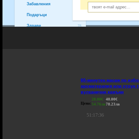
Забавления
255
Подаръци
162
Здраве
78
Хапване
37
За автомобила
46
Спорт и фитнес
24
Уроци и курсове
88
60-минутен масаж по избо
Екстремни
105
ароматерапия или стоун т
За дома
29
вулканични камъни
28.00€
40.00€
Пазаруване
112
Цена:
54.76лв
78.23лв
За децата
117
51
:
17
:
36
За бизнеса
38
Домашни любимци
2