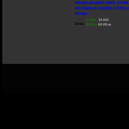
масаж на цяло тяло, плюс
на глава и ходила и блок
болки
15.34€
30.68€
Цена:
30.00лв
60.00лв
Рекламирай с оферта
Публикувай Grabo оферта и популяризирай бизнеса си
Разбери още