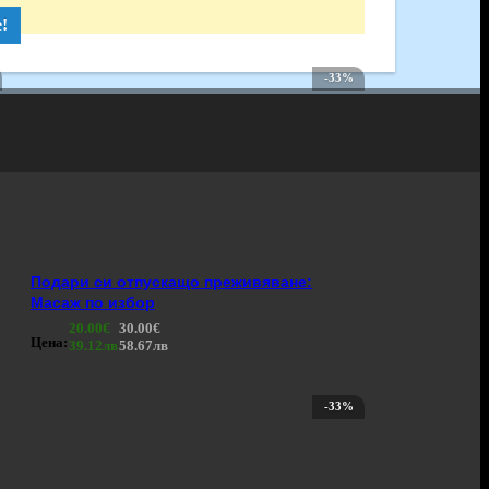
!
-33%
Подари си отпускащо преживяване:
Масаж по избор
20.00€
30.00€
Цена:
39.12лв
58.67лв
-33%