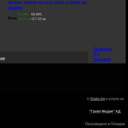
пилинг, масаж на цяло тяло и грижа за
лицето
39.00€
60.00€
Цена:
76.28лв
117.35лв
087 530 1090
(10:00 - 18:30ч)
Grabo.bg
TV
ие
реклами
ei
ки оферти
©
Grabo.bg
е услуга на
вки и екскурзии
ура и събития
"Грабо Медия" АД
.
ard за ваучери
вочник с обекти
Произведено в Пловдив.