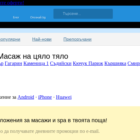
ите оферти!
Блог
Опознай.bg
популярни
Най-нови
Препоръчани
асаж на цяло тяло
ър
Гагарин
Каменица 1
Съдийски
Кючук Париж
Кършияка
Смир
жение за
Android
·
iPhone
·
Huawei
ложения за масажи и spa в твоята поща!
о да получавате дневните промоции по e-mail.