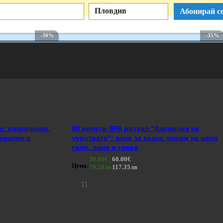
Пловдив
Абонирай се
-30%
-35%
р: класически,
90 минути SPA ритуал "Хармония на
ерапия с
чувствата": вана за крака, масаж на цяло
тяло, лице и глава
39.00€
60.00€
Цена:
76.28лв
117.35лв
11