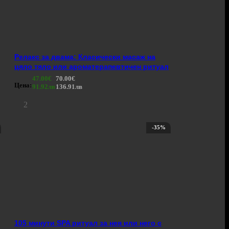
Релакс за двама: Класически масаж на
цяло тяло или ароматерапевтичен ритуал
47.00€
70.00€
Цена:
91.92лв
136.91лв
2
-35%
105 минути SPA ритуал за нея или него с