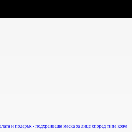
лата и подарък - подхранваща маска за лице според типа кожа