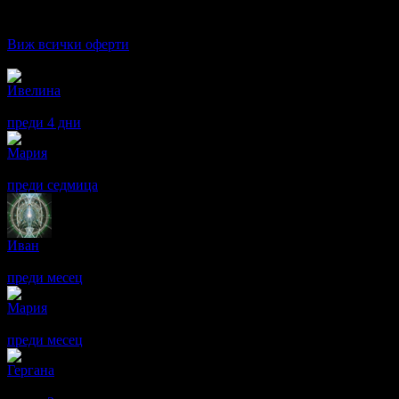
136.91лв
·
259
Виж всички оферти
Отзиви от клиенти:
Ивелина
Страхотно отношение!
преди 4 дни
·
· Подкрепям това мнение!
Мария
Масажът беше извършен компетентно и ефективно. Любезно о
преди седмица
·
· Подкрепям това мнение!
Иван
От закупен 60 минутен масаж, реално масажът беше 40 минути.
преди месец
·
· Подкрепям това мнение!
Мария
Чудесен и ползотворен масаж
преди месец
·
· Подкрепям това мнение!
Гергана
Страхотен масаж!