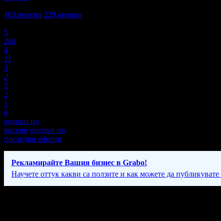
4,8
163
ревюта
229
оценки
Оценки:
5
208
4
11
3
2
2
2
1
6
оценки по
месеци
оценки по
последни оферти
Рекламирайте Вашия бизнес в Grabo!
Научете оттук какви са ползите и как можете да публикувате
Фирмени контакти