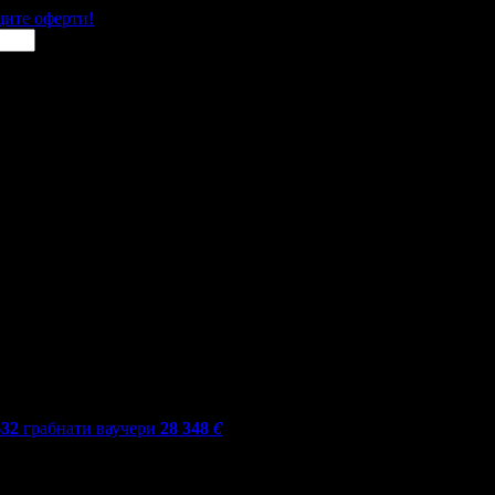
щите оферти!
632
грабнати ваучери
28 348
€