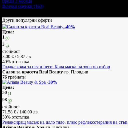
преди 3 месеца
·
· Подкрепям това мнение!
Всички оценки (163)
Други популярни оферти
-40%
Цена:
1
80
€
3
52
лв
стойност
3.00 € / 5.87 лв
40% отстъпка
Гладка кожа за нея и него: Кола маска на зона по избор
Салон за красота Real Beauty
·
гр. Пловдив
76
грабнати
-30%
Цена:
50
11
€
98
00
лв
стойност
71.58 € / 140.00 лв
30% отстъпка
Релаксиращ масаж на цяло тяло, плюс рефлексотерапия на стъпа
Ariana Beauty & Spa
·
гр. Пловдив