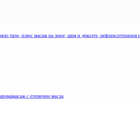
яло тяло, плюс масаж на лице, шия и деколте, рефлексотерапия и
 аромамасаж с етерични масла