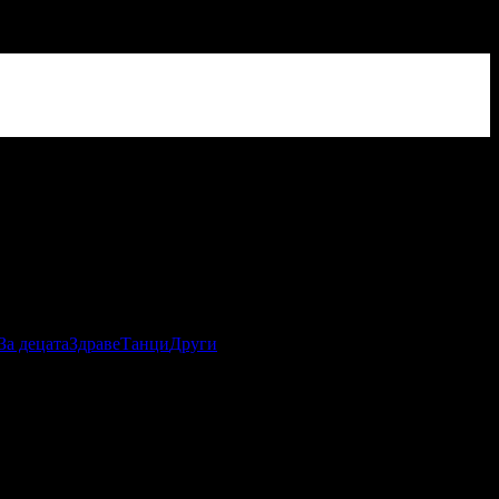
За децата
Здраве
Танци
Други