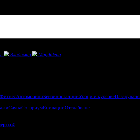
с
Владимир
Magdalena
 Фитнес
Автомобили
Бензиностанции
Уроци и курсове
Пазаруване
ажи
Сауна
Солариум
Епилации
Отслабване
ерти
4
се
риятелско