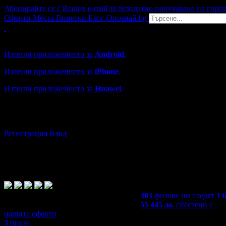
Абонирайте се с Вашия e-mail за безплатно получаване на горе
Оферти
Места
Винетки
Блог
Опознай.bg
Grabo мобилна версия
Изтегли приложението за
Android
.
Изтегли приложението за
iPhone
.
Изтегли приложението за
Huawei
.
...или отвори
grabo.bg
Регистрация
Вход
303
фенове ни следят
1 
55 445
лв.
спестени с
нашите оферти
3
приза