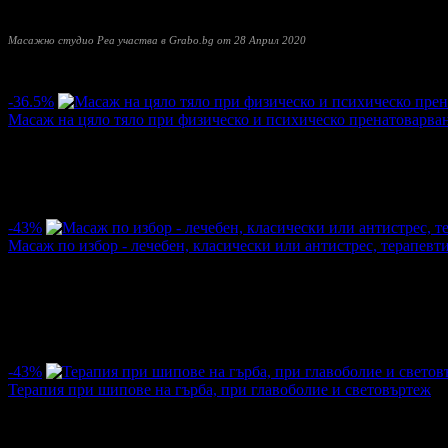
отношение от екип професионалисти.
Масажно студио Реа участва в Grabo.bg от 28 Април 2020
Прочети още
Най-нови оферти от Масажно студио Реа:
-36.5%
Масаж на цяло тяло при физическо и психическо пренатоварван
Цена:
35.00€
55.00€
/68.45лв
107.57лв
·
6
·
5
·
333
-43%
Масаж по избор - лечебен, класически или антистрес, терапев
Цена:
20.00€
35.00€
/39.12лв
68.45лв
·
29
·
28
·
1046
4.8
-43%
Терапия при шипове на гърба, при главоболие и световъртеж
Цена:
40.00€
70.00€
/78.23лв