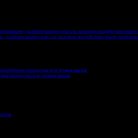
е, дълбокотъканен или със засилено въздействие върху проблем
тична процедура или точков масаж