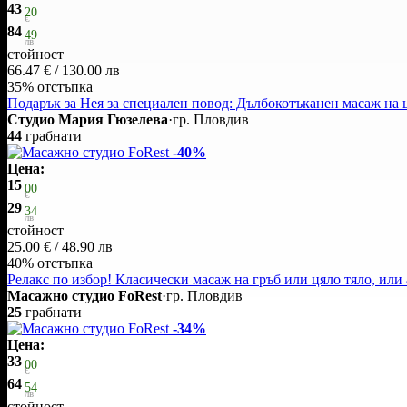
43
20
€
84
49
лв
стойност
66.47 € / 130.00 лв
35% отстъпка
Подарък за Нея за специален повод: Дълбокотъканен масаж на ц
Студио Мария Гюзелева
·
гр. Пловдив
44
грабнати
-40%
Цена:
15
00
€
29
34
лв
стойност
25.00 € / 48.90 лв
40% отстъпка
Релакс по избор! Класически масаж на гръб или цяло тяло, или
Масажно студио FoRest
·
гр. Пловдив
25
грабнати
-34%
Цена:
33
00
€
64
54
лв
стойност