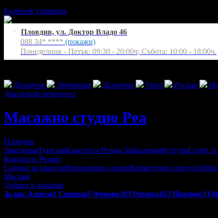
Понеделник - Петък: 09:30 - 20:00ч; Събота: 10:00 - 18:00ч.
Facebook страница
Пловдив, ул. Доктор Владо 46
1
088 34* ****
(покажи)
Понеделник - Петък: 09:30 - 20:00ч; Събота: 10:00 - 18:00ч.
Екстри
Фенове на Масажно студио Реа
Димитър
Любомира
Димитър
Viara
Росица
Не
Докладвай нередност
Масажно студио Реа
Пловдив
Заведения
Туризъм
Красота и Релакс
Забавления
Култура
Спорт и
Красота и Релакс
Салони за красота
Фризьорски салони
Козметични продукти
Мас
Масажи
Добави в любими
За нас
Адреси
1
Снимки
5
Фенове
303
Ревюта
163
Призове
3
Оф
За Масажно студио
Реа
клиентите са много специални. Там ще 
насладите на прекрасно усещане за обстановка, обслужване и п