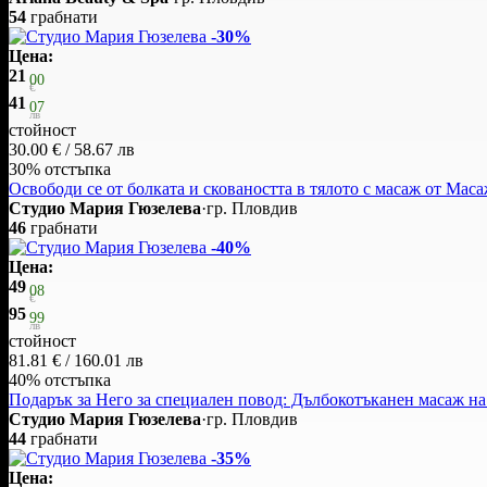
54
грабнати
-30%
Цена:
21
00
€
41
07
лв
стойност
30.00 € / 58.67 лв
30% отстъпка
Освободи се от болката и сковаността в тялото с масаж от Ма
Студио Мария Гюзелева
·
гр. Пловдив
46
грабнати
-40%
Цена:
49
08
€
95
99
лв
стойност
81.81 € / 160.01 лв
40% отстъпка
Подарък за Него за специален повод: Дълбокотъканен масаж на 
Студио Мария Гюзелева
·
гр. Пловдив
44
грабнати
-35%
Цена: