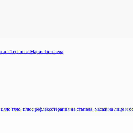
сажист Терапевт Мария Гюзелева
цяло тяло, плюс рефлексотерапия на стъпала, масаж на лице и бо