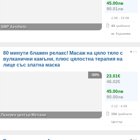
45.00лв
90.01лв
2.06
- 15.09
43
грабнати
SMP Aesthetic
кв. Кършияка
80 минути блажен релакс! Масаж на цяло тяло с
вулканични камъни, плюс цялостна терапия на
лице със златна маска
-50%
23.01€
46.02€
45.00лв
90.00лв
2.12
- 4.09
154
грабнати
Лазерен център Мелани
Център