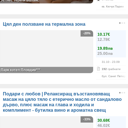
Уелнес терапи Баланс
кв. Кючук Париж
Цял ден ползване на термална зона
-20%
10.17€
12.78€
19.89лв
25.00лв
31.10
- 23.09
192
грабнати
Парк хотел Пловдив***
бул. Санкт Петерб
Подари с любов | Релаксиращ възстановяващ
масаж на цяло тяло с етерично масло от сандалово
дърво, плюс масаж на глава и ходила и
комплимент - бутилка вино и ароматна свещ
-33%
30.68€
46.02€