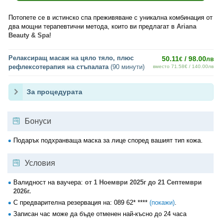
Потопете се в истинско спа преживяване с уникална комбинация от
два мощни терапевтични метода, които ви предлагат в
Ariana
Beauty & Spa
!
Релаксиращ масаж на цяло тяло, плюс
50.11
/ 98.00
€
лв
рефлексотерапия на стъпалата
(90 минути)
вместо 71.58€ / 140.00лв
За процедурата
Бонуси
Подарък подхранваща маска за лице според вашият тип кожа.
Условия
Валидност на ваучера:
от 1 Ноември 2025г до 21 Септември
2026г.
С предварителна резервация на:
089 62* ****
(покажи)
.
Записан час може да бъде отменен най-късно до 24 часа