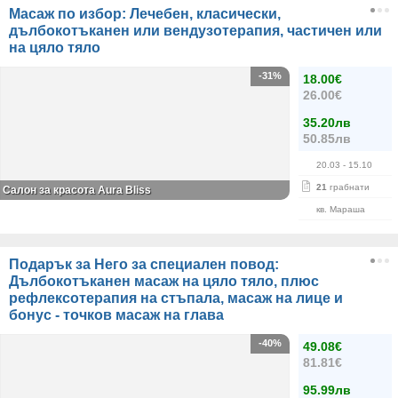
Масаж по избор: Лечебен, класически,
дълбокотъканен или вендузотерапия, частичен или
на цяло тяло
-31%
18.00€
26.00€
35.20лв
50.85лв
20.03
- 15.10
21
грабнати
Салон за красота Aura Bliss
кв. Мараша
Подарък за Него за специален повод:
Дълбокотъканен масаж на цяло тяло, плюс
рефлексотерапия на стъпала, масаж на лице и
бонус - точков масаж на глава
-40%
49.08€
81.81€
95.99лв