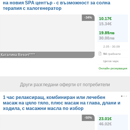
на новия SPA център - с възможност за солна
терапия с халогенератор
-34%
10.17€
15.34€
19.89лв
30.00лв
2.05
- 30.09
94
грабнати
Каталина Resort****
Цигов чарк
Онлайн резервация
Други разгледани оферти от потребители
1 час релаксиращ, комбиниран или лечебен
масаж на цяло тяло, плюс масаж на глава, длани и
ходила, с масажни масла по избор
-50%
23.01€
46.02€