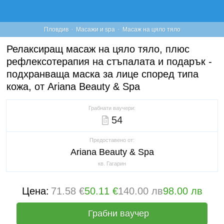
·
·
Пловдив
Масажи и spa
Масаж на цяло тяло
Релаксиращ масаж на цяло тяло, плюс
рефлексотерапия на стъпалата и подарък -
подхранваща маска за лице според типа
кожа, от Ariana Beauty & Spa
Грабнати ваучери:
54
Предоставено от:
Ariana Beauty & Spa
кв. Гагарин
Цена:
71.58 €
50.11 €
140.00 лв
98.00 лв
Грабни ваучер