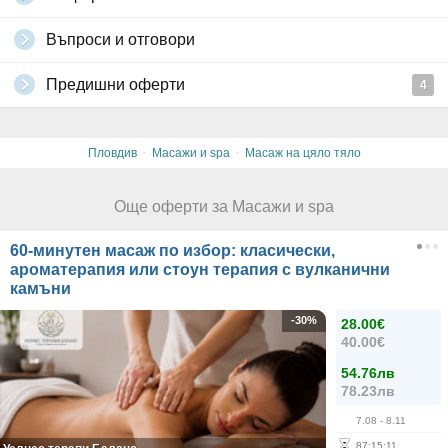
Въпроси и отговори
Предишни оферти
4
·
·
Пловдив
Масажи и spa
Масаж на цяло тяло
Още оферти за Масажи и spa
60-минутен масаж по избор: класически,
ароматерапия или стоун терапия с вулканични
камъни
-30%
28.00€
40.00€
54.76лв
78.23лв
7.08
- 8.11
87
:
15
:
10