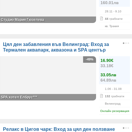
160.01лв
28.11
- 9.10
44
грабнати
Студио Мария Гюзелева
кв. Тракия
Цял ден забавления във Велинград: Вход за
Термален аквапарк, аквазона и SPA център
-49%
16.90€
33.18€
33.05лв
64.89лв
1.06
- 31.08
132
грабнати
SPA хотел Елбрус***
Велинград
Онлайн резервация
Релакс в Цигов чарк: Вход за цял ден ползване