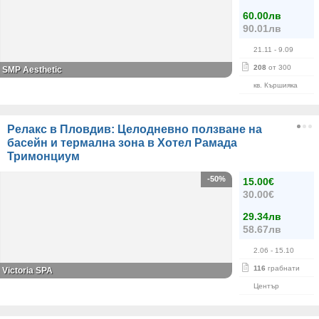
60.00лв
90.01лв
21.11
- 9.09
208
от 300
SMP Aesthetic
кв. Кършияка
Релакс в Пловдив: Целодневно ползване на
басейн и термална зона в Хотел Рамада
Тримонциум
-50%
15.00€
30.00€
29.34лв
58.67лв
2.06
- 15.10
116
грабнати
Victoria SPA
Център