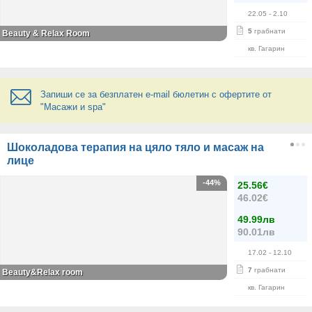
22.05
- 2.10
5
грабнати
Beauty & Relax Room
кв. Гагарин
Запиши се за безплатен e-mail бюлетин с офертите от
"Масажи и spa"
Шоколадова терапия на цяло тяло и масаж на
лице
-44%
25.56€
46.02€
49.99лв
90.01лв
17.02
- 12.10
7
грабнати
Beauty&Relax room
кв. Гагарин