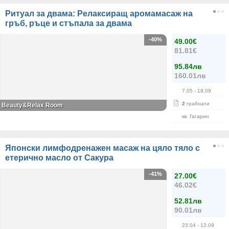
Ритуал за двама: Релаксиращ аромамасаж на
гръб, ръце и стъпала за двама
-40%
49.00€
81.81€
95.84лв
160.01лв
7.05
- 18.09
2
грабнати
Beauty&Relax Room
кв. Гагарин
Японски лимфодренажен масаж на цяло тяло с
етерично масло от Сакура
-41%
27.00€
46.02€
52.81лв
90.01лв
23.04
- 12.09