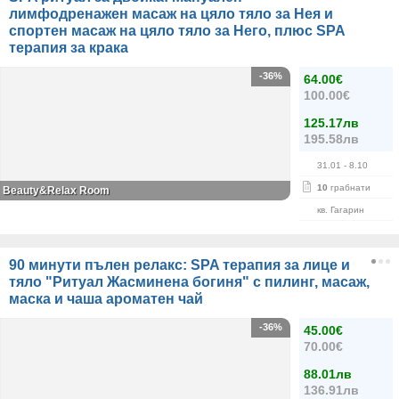
лимфодренажен масаж на цяло тяло за Нея и
спортен масаж на цяло тяло за Него, плюс SPA
терапия за крака
-36%
64.00€
100.00€
125.17лв
195.58лв
31.01
- 8.10
10
грабнати
Beauty&Relax Room
кв. Гагарин
90 минути пълен релакс: SPA терапия за лице и
тяло "Ритуал Жасминена богиня" с пилинг, масаж,
маска и чаша ароматен чай
-36%
45.00€
70.00€
88.01лв
136.91лв