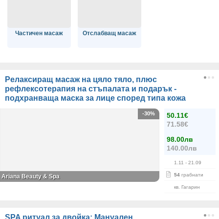
Частичен масаж
Отслабващ масаж
Релаксиращ масаж на цяло тяло, плюс
рефлексотерапия на стъпалата и подарък -
подхранваща маска за лице според типа кожа
-30%
50.11€
71.58€
98.00лв
140.00лв
1.11
- 21.09
54
грабнати
Ariana Beauty & Spa
кв. Гагарин
SPA ритуал за двойка: Мануален