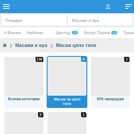
МАСАЖ НА ЦЯЛО ТЯЛО
Пловдив
Масажи и spa
«
Всички
Наблизо
Център
Кючук Париж
Трак
128
110
Масажи и spa
Масаж цяло тяло
❯
❯
Всички категории
SPA процедури
Масаж на цяло
тяло