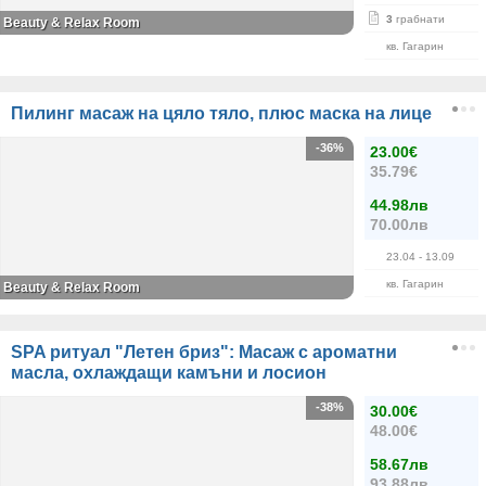
3
грабнати
Beauty & Relax Room
кв. Гагарин
Пилинг масаж на цяло тяло, плюс маска на лице
-36%
23.00€
35.79€
44.98лв
70.00лв
23.04
- 13.09
кв. Гагарин
Beauty & Relax Room
SPA ритуал "Летен бриз": Масаж с ароматни
масла, охлаждащи камъни и лосион
-38%
30.00€
48.00€
58.67лв
93.88лв