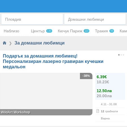
ЗА ДОМАШНИ ЛЮБИМЦИ
Пловдив
Домашни любимци
Наблизо
Център
Кючук Париж
Тракия
Кам
130
110
59
За домашни любимци
❯
Подарък за домашния любимец!
Персонализиран лазерно гравиран кучешки
медальон
-38%
6.39€
10.23€
12.50лв
20.00лв
4.11
- 31.08
12
грабнати
WildArt Workshop
Варна