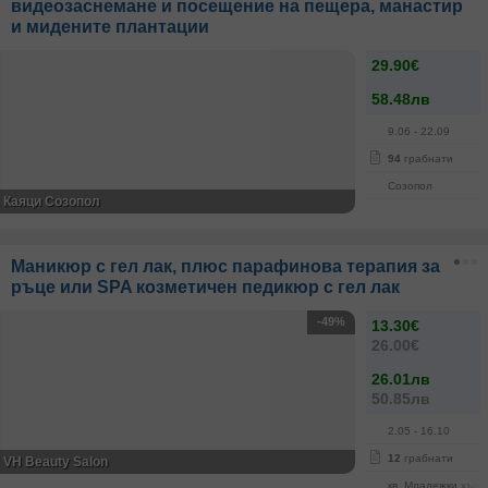
видеозаснемане и посещение на пещера, манастир
и мидените плантации
29.90€
58.48лв
9.06
- 22.09
94
грабнати
Созопол
Каяци Созопол
Маникюр с гел лак, плюс парафинова терапия за
ръце или SPA козметичен педикюр с гел лак
-49%
13.30€
26.00€
26.01лв
50.85лв
2.05
- 16.10
12
грабнати
VH Beauty Salon
кв. Младежки хълм