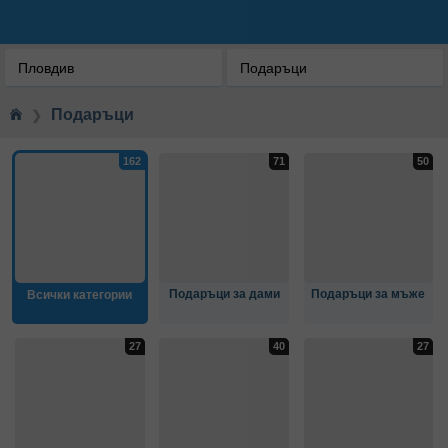
Пловдив
Подаръци
Подаръци
❯
Подаръци за дами
Подаръци за мъже
Всички категории