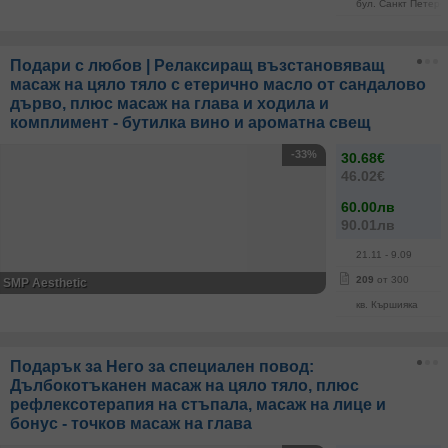
бул. Санкт Петерб
Подари с любов | Релаксиращ възстановяващ
масаж на цяло тяло с етерично масло от сандалово
дърво, плюс масаж на глава и ходила и
комплимент - бутилка вино и ароматна свещ
-33%
30.68€
46.02€
60.00лв
90.01лв
21.11
- 9.09
209
от 300
SMP Aesthetic
кв. Кършияка
Подарък за Него за специален повод:
Дълбокотъканен масаж на цяло тяло, плюс
рефлексотерапия на стъпала, масаж на лице и
бонус - точков масаж на глава