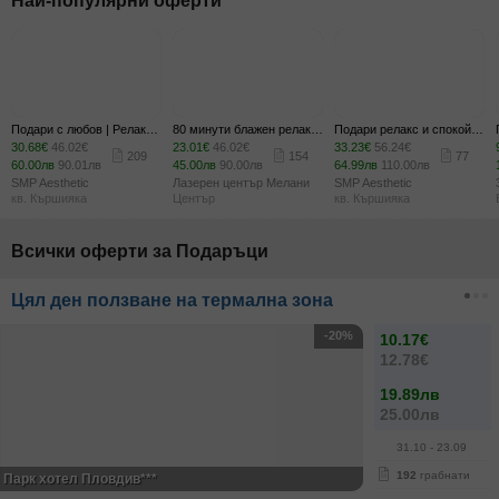
Най-популярни оферти
Подари с любов | Релаксиращ възстановяващ масаж на цяло тяло с етерично масло от сандалово дърво, плюс масаж на глава и ходила и комплимент - бутилка вино и ароматна свещ
80 минути блажен релакс! Масаж на цяло тяло с вулканични камъни, плюс цялостна терапия на лице със златна маска
Подари релакс и спокойствие: Масаж на цяло тяло с ароматни масла, плюс японска маска за лице и масаж на глава и ходила
30.68€
46.02€
23.01€
46.02€
33.23€
56.24€
209
154
77
60.00лв
90.01лв
45.00лв
90.00лв
64.99лв
110.00лв
SMP Aesthetic
Лазерен център Мелани
SMP Aesthetic
кв. Кършияка
Център
кв. Кършияка
Всички оферти за Подаръци
Цял ден ползване на термална зона
-20%
10.17€
12.78€
19.89лв
25.00лв
31.10
- 23.09
192
грабнати
Парк хотел Пловдив***