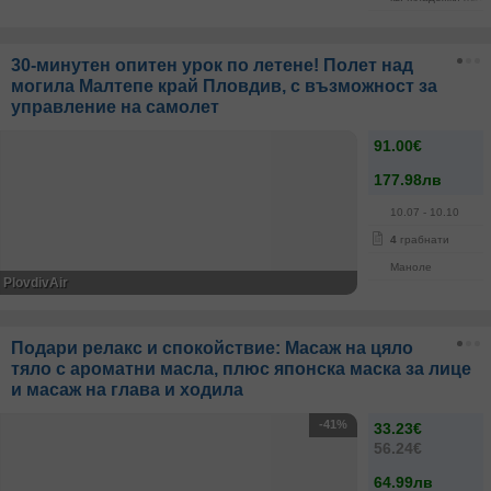
30-минутен опитен урок по летене! Полет над
могила Малтепе край Пловдив, с възможност за
управление на самолет
91.00€
177.98лв
10.07
- 10.10
4
грабнати
Маноле
PlovdivAir
Подари релакс и спокойствие: Масаж на цяло
тяло с ароматни масла, плюс японска маска за лице
и масаж на глава и ходила
-41%
33.23€
56.24€
64.99лв