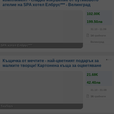
ателие на SPA хотел Елбрус*** - Велинград
102.00€
199.50лв
31.10
- 11.09
14
грабнати
Велинград
SPA хотел Елбрус***
Къщичка от мечтите - най-цветният подарък за
малките творци! Картонена къща за оцветяване
21.68€
42.40лв
31.10
- 31.08
16
грабнати
ТeaToys