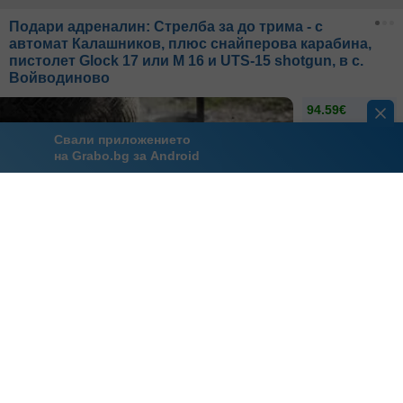
Подари адреналин: Стрелба за до трима - с
автомат Калашников, плюс снайперова карабина,
пистолет Glock 17 или M 16 и UTS-15 shotgun, в с.
Войводиново
94.59€
185.00лв
Свали приложението
на Grabo.bg за Android
21.10
- 1.12
45
грабнати
Войводиново
360 Degrees Shooting & Training
Фотосесия на открито без ограничения - за
спонтанни моменти, истински усмивки и
професионални кадри
-30%
45.00€
64.00€
88.01лв
125.17лв