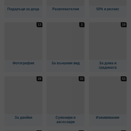
Подаръци за деца
Развлекателни
SPA и релакс
Фотография
За външния вид
За дома и
градината
За двойки
Сувенири и
Изживявания
аксесоари