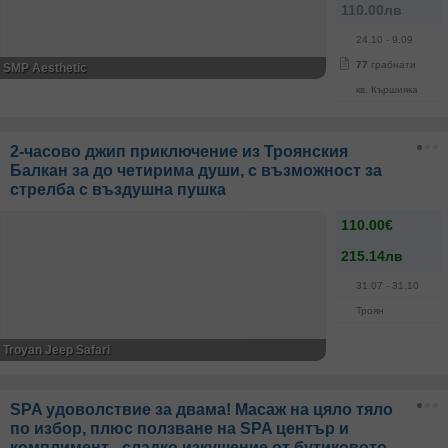
110.00лв
24.10
- 9.09
77
грабнати
SMP Aesthetic
кв. Кършияка
2-часово джип приключение из Троянския
Балкан за до четирима души, с възможност за
стрелба с въздушна пушка
110.00€
215.14лв
31.07
- 31.10
Троян
Troyan Jeep Safari
SPA удоволствие за двама! Масаж на цяло тяло
по избор, плюс ползване на SPA център и
комплимент - сладко изкушение от бутиковото