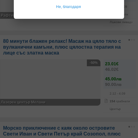
Не, благодаря
1.04
- 30.09
92
грабнати
Рафтинг Бг
Лъжови ливади
80 минути блажен релакс! Масаж на цяло тяло с
вулканични камъни, плюс цялостна терапия на
лице със златна маска
-50%
23.01€
46.02€
45.00лв
90.00лв
2.12
- 4.09
154
грабнати
Лазерен център Мелани
Център
Морско приключение с каяк около островите
Свети Иван и Свети Петър край Созопол, плюс