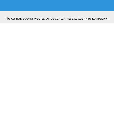
Не са намерени места, отговарящи на зададените критерии.