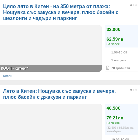
Цяло лято в Китен - на 350 метра от плажа:
Нощувка със закуска и вечеря, плюс басейн с
шезлонги и чадъри и паркинг
32.00€
62.59лв
на човек
1.06-15.09
1
нощувка
КООП - Китен**
70
грабнати
Китен
Лято в Китен: Нощувка със закуска и вечеря,
плюс басейн с джакузи и паркинг
40.50€
79.21лв
на човек
(32.50€ / 63.56лв на
човек/ден)
19.06-30.08