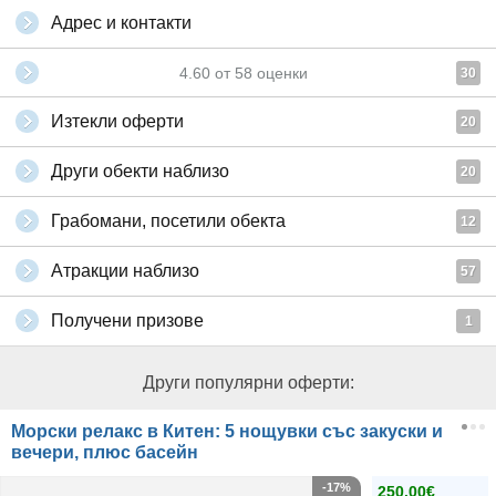
Адрес и контакти
4.60
от
58
оценки
30
Изтекли оферти
20
Други обекти наблизо
20
Грабомани, посетили обекта
12
Атракции наблизо
57
Получени призове
1
Други популярни оферти:
Морски релакс в Китен: 5 нощувки със закуски и
вечери, плюс басейн
-17%
250.00€