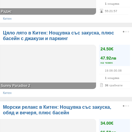
1
нощувка
Радис
55
:
21
:
57
Китен
Цяло лято в Китен: Нощувка със закуска, плюс
басейн с джакузи и паркинг
24.50€
47.92лв
на човек
19.06-30.08
1
нощувка
Sunny Paradise 2
36
грабнати
Китен
Морски релакс в Китен: Нощувка със закуска,
обяд и вечеря, плюс басейн
34.00€