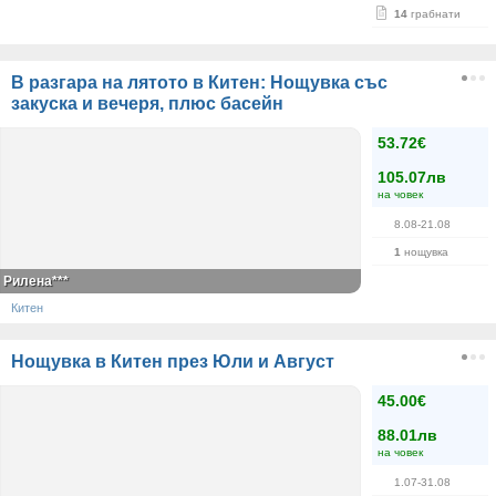
14
грабнати
В разгара на лятото в Китен: Нощувка със
закуска и вечеря, плюс басейн
53.72€
105.07лв
на човек
8.08-21.08
1
нощувка
Рилена***
Китен
Нощувка в Китен през Юли и Август
45.00€
88.01лв
на човек
1.07-31.08