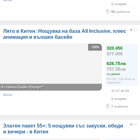
Китен
1
нощувка
55
грабнати
Лято в Китен: Нощувка на база All Inclusive, плюс
анимация и външен басейн
-15%
320.45€
377.00€
626.75лв
737.35лв
за двама
(55.53€ / 108.61лв на
човек/ден)
Атлиман Бийч Ризорт**
31.07-30.09
Китен
1
нощувка
7
грабнати
Златен пакет 55+: 5 нощувки със закуски, обеди
и вечери - в Китен