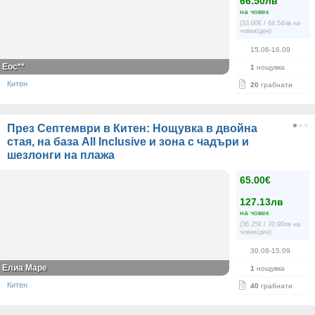
66.50лв
на човек
(33.00€ / 64.54лв на
човек/ден)
15.06-16.09
Еос**
1
нощувка
Китен
20
грабнати
През Септември в Китен: Нощувка в двойна
стая, на база All Inclusive и зона с чадъри и
шезлонги на плажа
65.00€
127.13лв
на човек
(36.25€ / 70.90лв на
човек/ден)
30.08-15.09
Елиа Маре
1
нощувка
Китен
40
грабнати