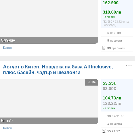
162.90€
318.60лв
на човек
(32.58€ / 63.72лв на
човек/ден)
6.06-8.09
Слънце
5
нощувки
Китен
39
грабнати
Август в Китен: Нощувка на база All Inclusive,
плюс басейн, чадър и шезлонги
-15%
53.55€
63.00€
104.73лв
123.22лв
на човек
30.07-31.08
Нева**
1
нощувка
Китен
55
:
21
:
57