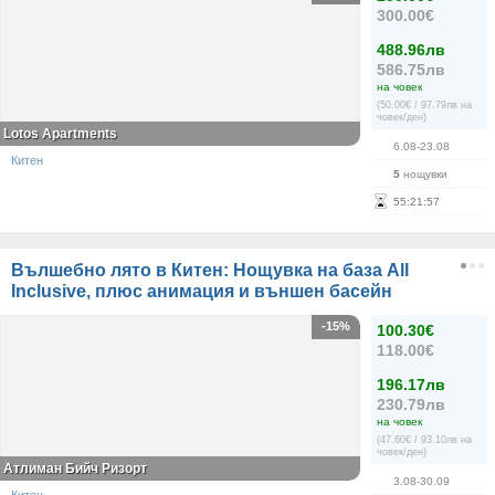
300.00€
488.96лв
586.75лв
на човек
(50.00€ / 97.79лв на
човек/ден)
Lotos Apartments
6.08-23.08
Китен
5
нощувки
55
:
21
:
57
Вълшебно лято в Китен: Нощувка на база All
Inclusive, плюс анимация и външен басейн
-15%
100.30€
118.00€
196.17лв
230.79лв
на човек
(47.60€ / 93.10лв на
човек/ден)
Атлиман Бийч Ризорт
3.08-30.09