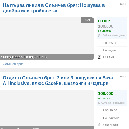
На първа линия в Слънчев бряг: Нощувка в
двойна или тройна стая
-40%
60.00€
100.00€
за двама
(21.66€ на човек/ден)
6.08-25.08
1
нощувка
Sunny Beach Gallery Studio
22
:
34
:
43
Слънчев бряг
Отдих в Слънчев бряг: 2 или 3 нощувки на база
All Inclusive, плюс басейн, шезлонги и чадъри
108.00€
на човек
(37.00€ на човек/ден)
3.09-29.09
2-3
нощувки
2
грабнати