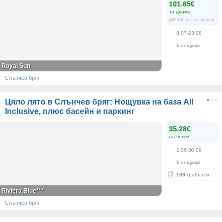
101.85€
за двама
(48.50€ на човек/ден)
8.07-23.08
1
нощувка
Royal Sun
Слънчев бряг
Цяло лято в Слънчев бряг: Нощувка на база All
Inclusive, плюс басейн и паркинг
35.28€
на човек
1.06-30.09
1
нощувка
109
грабнати
Riviera Blue***
Слънчев бряг