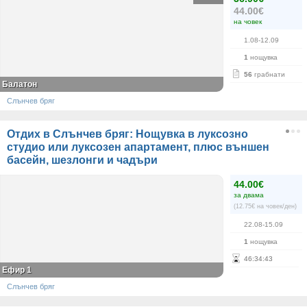
44.00€
на човек
1.08-12.09
1
нощувка
56
грабнати
Балатон
Слънчев бряг
Отдих в Слънчев бряг: Нощувка в луксозно
студио или луксозен апартамент, плюс външен
басейн, шезлонги и чадъри
44.00€
за двама
(12.75€ на човек/ден)
22.08-15.09
1
нощувка
46
:
34
:
43
Ефир 1
Слънчев бряг