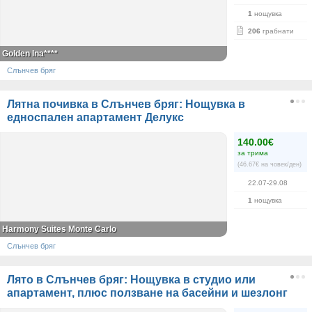
1
нощувка
206
грабнати
Golden Ina****
Слънчев бряг
Лятна почивка в Слънчев бряг: Нощувка в
едноспален апартамент Делукс
140.00€
за трима
(46.67€ на човек/ден)
22.07-29.08
1
нощувка
Harmony Suites Monte Carlo
Слънчев бряг
Лято в Слънчев бряг: Нощувка в студио или
апартамент, плюс ползване на басейни и шезлонг