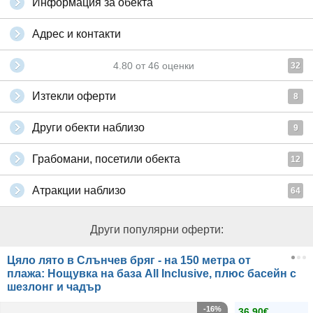
Информация за обекта
Адрес и контакти
4.80
от
46
оценки
32
Изтекли оферти
8
Други обекти наблизо
9
Грабомани, посетили обекта
12
Атракции наблизо
64
Други популярни оферти:
Цяло лято в Слънчев бряг - на 150 метра от
плажа: Нощувка на база All Inclusive, плюс басейн с
шезлонг и чадър
-16%
36.90€