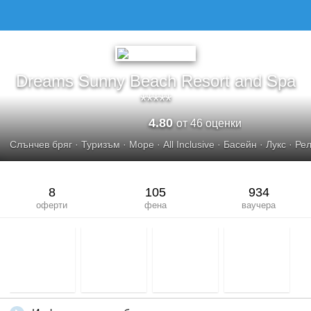
DREAMS SUNNY BEACH RESORT AND SPA
Dreams Sunny Beach Resort and Spa
*****
4.80
от 46 оценки
Слънчев бряг
·
Туризъм
·
Море
·
All Inclusive
·
Басейн
·
Лукс
·
Рел
8
105
934
оферти
фена
ваучера