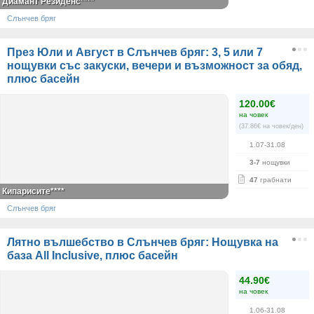
Диамант Резиденс****
Слънчев бряг
През Юли и Август в Слънчев бряг: 3, 5 или 7
нощувки със закуски, вечери и възможност за обяд,
плюс басейн
120.00€
на човек
(37.86€ на човек/ден)
1.07-31.08
3-7
нощувки
47
грабнати
Кипарисите****
Слънчев бряг
Лятно вълшебство в Слънчев бряг: Нощувка на
база All Inclusive, плюс басейн
44.90€
на човек
1.06-31.08