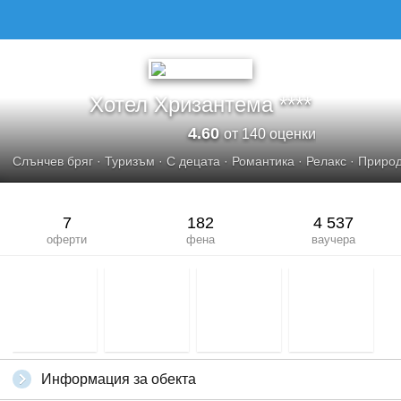
ХОТЕЛ ХРИЗАНТЕМА****
Хотел Хризантема ****
4.60
от 140 оценки
Слънчев бряг
·
Туризъм
·
С децата
·
Романтика
·
Релакс
·
Приро
7
182
4 537
оферти
фена
ваучера
Информация за обекта