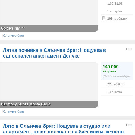
1.06-31.08
1
нощувка
206
грабнати
Golden Ina****
Слънчев бряг
Лятна почивка в Слънчев бряг: Нощувка в
едноспален апартамент Делукс
140.00€
за трима
(46.67€ на човек/ден)
22.07-29.08
1
нощувка
Harmony Suites Monte Carlo
Слънчев бряг
Лято в Слънчев бряг: Нощувка в студио или
апартамент, плюс ползване на басейни и шезлонг