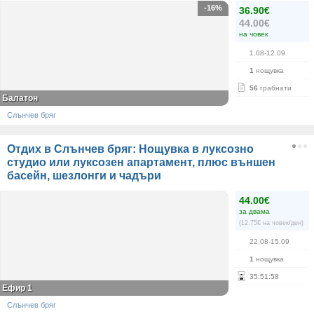
-16%
36.90€
44.00€
на човек
1.08-12.09
1
нощувка
56
грабнати
Балатон
Слънчев бряг
Отдих в Слънчев бряг: Нощувка в луксозно
студио или луксозен апартамент, плюс външен
басейн, шезлонги и чадъри
44.00€
за двама
(12.75€ на човек/ден)
22.08-15.09
1
нощувка
35
:
51
:
58
Ефир 1
Слънчев бряг