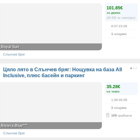
101.85€
за двама
(48.50€ на човек/ден)
8.07-23.08
1
нощувка
Royal Sun
Слънчев бряг
Цяло лято в Слънчев бряг: Нощувка на база All
Inclusive, плюс басейн и паркинг
35.28€
на човек
1.06-30.09
1
нощувка
109
грабнати
Riviera Blue***
Слънчев бряг