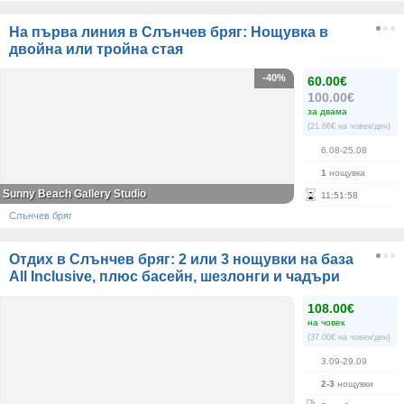
На първа линия в Слънчев бряг: Нощувка в
двойна или тройна стая
-40%
60.00€
100.00€
за двама
(21.66€ на човек/ден)
6.08-25.08
1
нощувка
Sunny Beach Gallery Studio
11
:
51
:
58
Слънчев бряг
Отдих в Слънчев бряг: 2 или 3 нощувки на база
All Inclusive, плюс басейн, шезлонги и чадъри
108.00€
на човек
(37.00€ на човек/ден)
3.09-29.09
2-3
нощувки