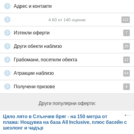
Адрес и контакти
4.60
от
140
оценки
112
Изтекли оферти
7
Други обекти наблизо
20
Грабомани, посетили обекта
12
Атракции наблизо
64
Получени призове
6
Други популярни оферти:
Цяло лято в Слънчев бряг - на 150 метра от
плажа: Нощувка на база All Inclusive, плюс басейн с
шезлонг и чадър