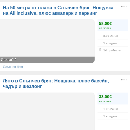
На 50 метра от плажа в Слънчев бряг: Нощувка
на All Inclusive, плюс аквапарк и паркинг
58.00€
на човек
8.07-21.08
1
нощувка
14
грабнати
Искър***
Слънчев бряг
Лято в Слънчев бряг: Нощувка, плюс басейн,
чадър и шезлонг
33.00€
на човек
1.08-24.08
1
нощувка