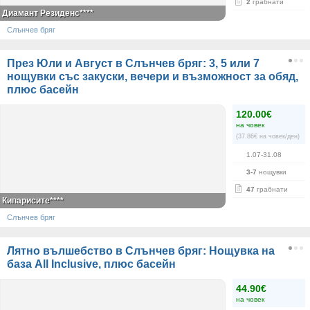
2
грабнати
Диамант Резиденс****
Слънчев бряг
През Юли и Август в Слънчев бряг: 3, 5 или 7
нощувки със закуски, вечери и възможност за обяд,
плюс басейн
120.00€
на човек
(37.86€ на човек/ден)
1.07-31.08
3-7
нощувки
47
грабнати
Кипарисите****
Слънчев бряг
Лятно вълшебство в Слънчев бряг: Нощувка на
база All Inclusive, плюс басейн
44.90€
на човек