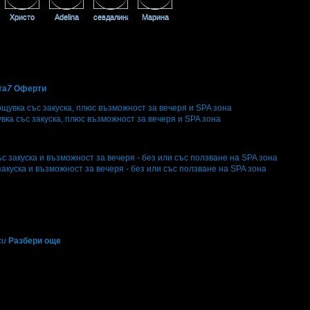
Христо
Adelina
севдалина
Марина
та
7
Оферти
увка със закуска, плюс възможност за вечеря и SPA зона
и
18
·
Грабомани закупили офертата
6
·
Преглеждания на офертата
3831
·
Да
а оценка за офертата от общо 3 ревюта.
закуска и възможност за вечеря - без или със ползване на SPA зона
и
81
·
Грабомани закупили офертата
22
·
Преглеждания на офертата
3533
·
Д
на оценка за офертата от общо 7 ревюта.
си
Разбери още