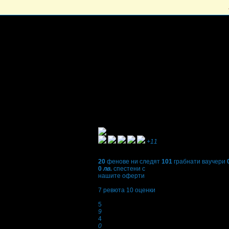
+11
20
фенове ни следят
101
грабнати ваучери
0
лв.
спестени с
нашите оферти
4,8
7
ревюта
10
оценки
Оценки:
5
9
4
0