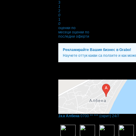
3
1
2
0
1
0
оценки по
месеци
оценки по
последни оферти
Рекламирайте Вашия бизнес в Grabo!
Научете оттук какви са ползите и как мож
Фирмени контакти
24/7
1
к.к Албена
0700 ** ***
(скрит)
24/7
Фенове на Maritim Hotel Paradise Blue