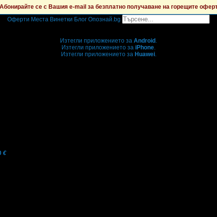
Абонирайте се с Вашия e-mail за безплатно получаване на горещите офер
Оферти
Места
Винетки
Блог
Опознай.bg
Grabo мобилна версия
Изтегли приложението за
Android
.
Изтегли приложението за
iPhone
.
Изтегли приложението за
Huawei
.
...или отвори
grabo.bg
0
€