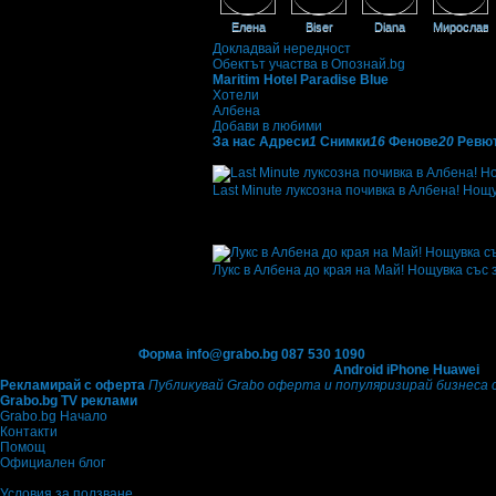
Елена
Biser
Diana
Мирослав
Докладвай нередност
Обектът участва в Опознай.bg
Maritim Hotel Paradise Blue
Хотели
Албена
Добави в любими
За нас
Адреси
1
Снимки
16
Фенове
20
Ревю
Оферти от Maritim Hotel Paradise Blue:
Last Minute луксозна почивка в Албена! Нощ
Топ цена:
28.07€/54.90лв
·
Грабнати ваучер
Офертата се е промотирала 9 дни
9
·
Средн
4.3
Лукс в Албена до края на Май! Нощувка със 
Топ цена:
28.07€/54.90лв
·
Грабнати ваучер
·
Офертата се е промотирала 9 дни
9
·
Сред
5.0
Контакти с Grabo.bg:
Форма
info@grabo.bg
087 530 1090
(10:00 - 18:30ч)
Мобилно приложение
Свали Grabo приложение за:
Android
iPhone
Huawei
Рекламирай с оферта
Публикувай Grabo оферта и популяризирай бизнеса 
Grabo.bg TV реклами
Grabo.bg Начало
Контакти
Помощ
Официален блог
Условия за ползване