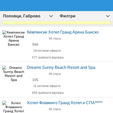
Поповци, Габрово
Филтри
Виж
1407
оферти за Хотели и Екскурзии
»
Кемпински Хотел Гранд Арена Банско
56 гласа
566
19 изтекли оферти
577 грабнати ваучера
Dreams Sunny Beach Resort and Spa
46 гласа
105
11 изтекли оферти
934 грабнати ваучера
Хотел Фламинго Гранд Хотел и СПА*****
45 гласа