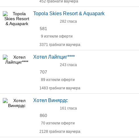
452 грабнати ваучера
Topola Skies Resort & Aquapark
282 гласа
581
9 изтекли оферти
3371 грабнати ваучера
Хотел Лайпциг****
243 гласа
707
89 изтекли оферти
1483 грабнати ваучера
Хотел Винярдс
161 гласа
860
70 изтекли оферти
2128 грабнати ваучера