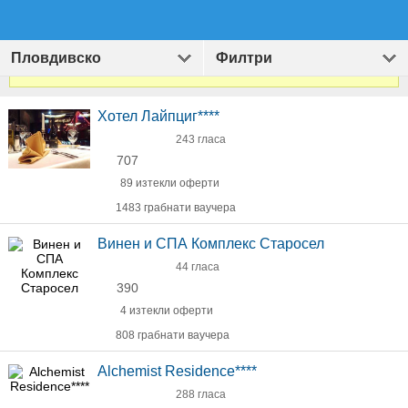
Пловдивско
Филтри
Виж
1391
оферти за Хотели и Екскурзии
»
Хотел Лайпциг****
243 гласа
707
89 изтекли оферти
1483 грабнати ваучера
Винен и СПА Комплекс Старосел
44 гласа
390
4 изтекли оферти
808 грабнати ваучера
Alchemist Residence****
288 гласа