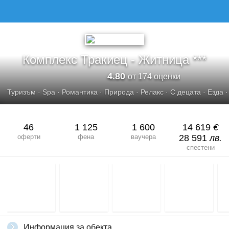
Комплекс Тракиец - Житница ***
4.80
от 174 оценки
Туризъм
·
Spa
·
Романтика
·
Природа
·
Релакс
·
С децата
·
Езда
46
1 125
1 600
14 619
€
оферти
фена
ваучера
28 591
лв.
спестени
Информация за обекта