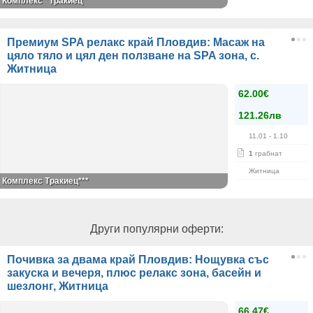
Комплекс "Тракиец"
Премиум SPA релакс край Пловдив: Масаж на
цяло тяло и цял ден ползване на SPA зона, с.
Житница
62.00€
121.26лв
11.01
- 1.10
1
грабнат
Житница
Комплекс Тракиец***
Други популярни оферти:
Почивка за двама край Пловдив: Нощувка със
закуска и вечеря, плюс релакс зона, басейн и
шезлонг, Житница
66.47€