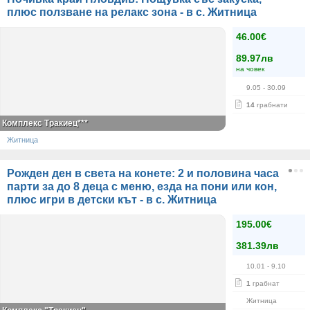
плюс ползване на релакс зона - в с. Житница
46.00€
89.97лв
на човек
9.05
- 30.09
14
грабнати
Комплекс Тракиец***
Житница
Рожден ден в света на конете: 2 и половина часа
парти за до 8 деца с меню, езда на пони или кон,
плюс игри в детски кът - в с. Житница
195.00€
381.39лв
10.01
- 9.10
1
грабнат
Житница