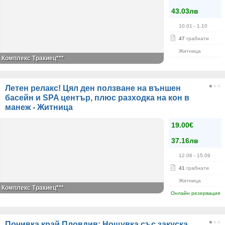
43.03лв
10.01
- 1.10
47
грабнати
Житница
Комплекс Тракиец***
Летен релакс! Цял ден ползване на външен
басейн и SPA център, плюс разходка на кон в
манеж - Житница
19.00€
37.16лв
12.06
- 15.09
41
грабнати
Житница
Комплекс Тракиец***
Онлайн резервация
Почивка край Пловдив: Нощувка със закуска,