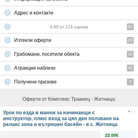
Адрес и контакти
4.80
от
174
оценки
92
Изтекли оферти
20
Грабомани, посетили обекта
12
Атракции наблизо
42
Получени призове
3
Оферти от Комплекс Тракиец - Житница:
Урок по езда в манеж за начинаещи с
инструктор, плюс вход за цял ден ползване на
релакс зона и вътрешен басейн - в с. Житница
22.00€