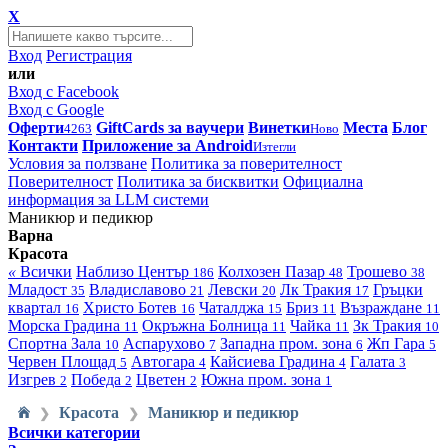
X
Вход
Регистрация
или
Вход с Facebook
Вход с Google
Оферти
GiftCards за ваучери
Винетки
Места
Блог
4263
Ново
Контакти
Приложение за Android
Изтегли
Условия за ползване
Политика за поверителност
Поверителност
Политика за бисквитки
Официална
информация за LLM системи
Маникюр и педикюр
Варна
Красота
«
Всички
Наблизо
Център
Колхозен Пазар
Трошево
186
48
38
Младост
Владиславово
Левски
Лк Тракия
Гръцки
35
21
20
17
квартал
Христо Ботев
Чаталджа
Бриз
Възраждане
16
16
15
11
11
Морска Градина
Окръжна Болница
Чайка
Зк Тракия
11
11
11
10
Спортна Зала
Аспарухово
Западна пром. зона
Жп Гара
10
7
6
5
Червен Площад
Автогара
Кайсиева Градина
Галата
5
4
4
3
Изгрев
Победа
Цветен
Южна пром. зона
2
2
2
1
Красота
Маникюр и педикюр
❯
❯
Всички категории