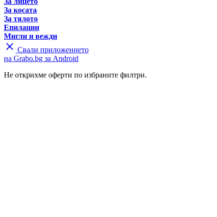
За лицето
За косата
За тялото
Епилации
Мигли и вежди
Свали приложението
на Grabo.bg за Android
Не открихме оферти по избраните филтри.