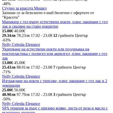
-48%
Студио за красота Мишел
Запиши се за безплатен e-mail бюлетин с офертите от
"Красота"
Маникюр с гел върху естествени нокти, плюс лакиране с гел
лак и сваляне на старо покритие
15.00€
40.00€
29.34лв
78.23лв
17.02
- 23.08
12
грабнати
Център
-63%
Nelly Celestia Elegance
Укрепване на естествени нокти или поддръжка на
ноктопластика с полигел или акрилгел, плюс лакиране с гел
лак
13.00€
45.00€
25.43лв
88.01лв
17.02
- 23.08
7
грабнати
Център
-71%
Nelly Celestia Elegance
Изграждане на нокти с типсове, плюс лакиране с гел лак и 2
декорации
25.00€
50.00€
48.90лв
97.79лв
17.02
- 23.08
3
грабнати
Център
-50%
Nelly Celestia Elegance
SPA терапия за ръце с оризово мляко, листа от роза и масло с
екзотични аромати