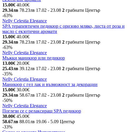
15.00€
40.00€
29.34лв
78.23лв
17.02
- 23.08
2
грабнати
Център
-63%
Nelly Celestia Elegance
SPA терапевтичен педикюр с оризово мляко, листа от роза и
масло с екзотични аромати
15.00€
40.00€
29.34лв
78.23лв
17.02
- 23.08
2
грабнати
Център
-63%
Nelly Celestia Elegance
Мъжки маникюр или педикюр
13.00€
20.00€
25.43лв
39.12лв
17.02
- 23.08
2
грабнати
Център
-35%
Nelly Celestia Elegance
Маникюр с гел лак и възможност за декорации
15.00€
30.00€
29.34лв
58.67лв
17.02
- 23.08
2
грабнати
Център
-50%
Nelly Celestia Elegance
Поглези се с релаксиращ SPA педикюр
30.00€
45.00€
58.67лв
88.01лв
19.06
- 5.09
Център
-33%