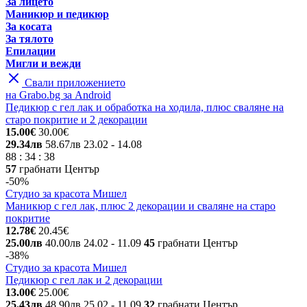
За лицето
Маникюр и педикюр
За косата
За тялото
Епилации
Мигли и вежди
Свали приложението
на Grabo.bg за Android
Педикюр с гел лак и обработка на ходила, плюс сваляне на
старо покритие и 2 декорации
15.00€
30.00€
29.34лв
58.67лв
23.02
- 14.08
88
:
34
:
38
57
грабнати
Център
-50%
Студио за красота Мишел
Маникюр с гел лак, плюс 2 декорации и сваляне на старо
покритие
12.78€
20.45€
25.00лв
40.00лв
24.02
- 11.09
45
грабнати
Център
-38%
Студио за красота Мишел
Педикюр с гел лак и 2 декорации
13.00€
25.00€
25.43лв
48.90лв
25.02
- 11.09
32
грабнати
Център