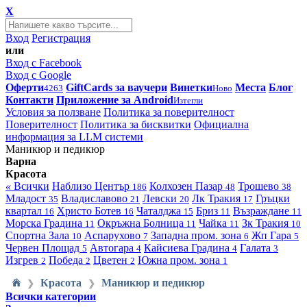
X
Вход
Регистрация
или
Вход с Facebook
Вход с Google
Оферти
GiftCards за ваучери
Винетки
Места
Блог
4263
Ново
Контакти
Приложение за Android
Изтегли
Условия за ползване
Политика за поверителност
Поверителност
Политика за бисквитки
Официална
информация за LLM системи
Маникюр и педикюр
Варна
Красота
«
Всички
Наблизо
Център
Колхозен Пазар
Трошево
186
48
38
Младост
Владиславово
Левски
Лк Тракия
Гръцки
35
21
20
17
квартал
Христо Ботев
Чаталджа
Бриз
Възраждане
16
16
15
11
11
Морска Градина
Окръжна Болница
Чайка
Зк Тракия
11
11
11
10
Спортна Зала
Аспарухово
Западна пром. зона
Жп Гара
10
7
6
5
Червен Площад
Автогара
Кайсиева Градина
Галата
5
4
4
3
Изгрев
Победа
Цветен
Южна пром. зона
2
2
2
1
Красота
Маникюр и педикюр
❯
❯
Всички категории