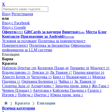
X
Вход
Регистрация
или
Вход с Facebook
Вход с Google
Оферти
GiftCards за ваучери
Винетки
Места
Блог
4263
Ново
Контакти
Приложение за Android
Изтегли
Условия за ползване
Политика за поверителност
Поверителност
Политика за бисквитки
Официална
информация за LLM системи
Епилации
Варна
Красота
Наблизо
Център
Колхозен Пазар
Трошево
Младост
186
48
38
35
Владиславово
Левски
Лк Тракия
Гръцки квартал
21
20
17
16
Христо Ботев
Чаталджа
Бриз
Възраждане
Морска
16
15
11
11
Градина
Окръжна Болница
Чайка
Зк Тракия
11
11
11
10
Спортна Зала
Аспарухово
Западна пром. зона
Жп Гара
10
7
6
5
Червен Площад
Автогара
Кайсиева Градина
Галата
5
4
4
3
Изгрев
Победа
Цветен
Южна пром. зона
2
2
2
1
Красота
Епилации
❯
❯
Всички категории