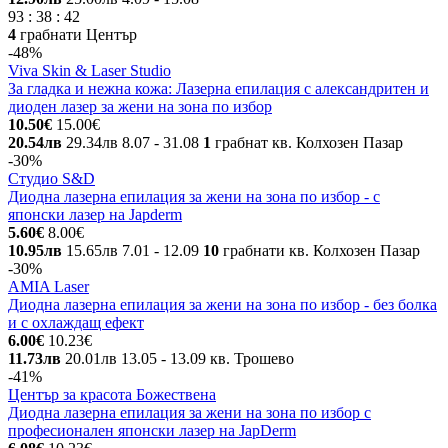
93
:
38
:
42
4
грабнати
Център
-48%
Viva Skin & Laser Studio
За гладка и нежна кожа: Лазерна епилация с александритен и
диоден лазер за жени на зона по избор
10.50€
15.00€
20.54лв
29.34лв
8.07
- 31.08
1
грабнат
кв. Колхозен Пазар
-30%
Студио S&D
Диодна лазерна епилация за жени на зона по избор - с
японски лазер на Japderm
5.60€
8.00€
10.95лв
15.65лв
7.01
- 12.09
10
грабнати
кв. Колхозен Пазар
-30%
AMIA Laser
Диодна лазерна епилация за жени на зона по избор - без болка
и с охлаждащ ефект
6.00€
10.23€
11.73лв
20.01лв
13.05
- 13.09
кв. Трошево
-41%
Център за красота Божествена
Диодна лазерна епилация за жени на зона по избор с
професионален японски лазер на JapDerm