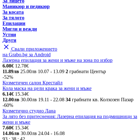
За лицето
Маникюр и педикюр
За косата
За тялото
Епилации
Мигли и вежди
Устни
Други
Свали приложението
на Grabo.bg за Android
Лазерна епилация за жени и мъже на зона по избор
6.08€
12.78€
11.89лв
25.00лв
10.07
- 13.09
2
грабнати
Център
-52%
Козметичен салон Крестайл
Кола маска на цели крака за жени и мъже
6.14€
15.34€
12.00лв
30.00лв
19.11
- 22.08
34
грабнати
кв. Колхозен Пазар
-60%
Козметично студио Лана
За лято без притеснения: Лазерна епилация на подмишници за
жени и мъже
7.60€
15.34€
14.86лв
30.00лв
24.04
- 16.08
93
:
38
:
42