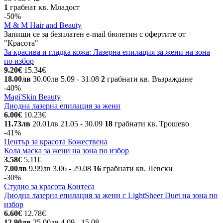
1
грабнат
кв. Младост
-50%
M & M Hair and Beauty
Запиши се за безплатен e-mail бюлетин с офертите от
"Красота"
За красива и гладка кожа: Лазерна епилация за жени на зона
по избор
9.20€
15.34€
18.00лв
30.00лв
5.09
- 31.08
2
грабнати
кв. Възраждане
-40%
Magi'Skin Beauty
Диодна лазерна епилация за жени
6.00€
10.23€
11.73лв
20.01лв
21.05
- 30.09
18
грабнати
кв. Трошево
-41%
Център за красота Божествена
Кола маска за жени на зона по избор
3.58€
5.11€
7.00лв
9.99лв
3.06
- 29.08
16
грабнати
кв. Левски
-30%
Студио за красота Контеса
Диодна лазерна епилация за жени с LightSheer Duet на зона по
избор
6.60€
12.78€
12.90лв
25.00лв
4.09
- 15.08