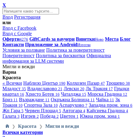
X
Вход
Регистрация
или
Вход с Facebook
Вход с Google
Оферти
GiftCards за ваучери
Винетки
Места
Блог
4276
Ново
Контакти
Приложение за Android
Изтегли
Условия за ползване
Политика за поверителност
Поверителност
Политика за бисквитки
Официална
информация за LLM системи
Мигли и вежди
Варна
Красота
«
Всички
Наблизо
Център
Колхозен Пазар
Трошево
190
47
38
Младост
Владиславово
Левски
Лк Тракия
Гръцки
35
21
20
17
квартал
Христо Ботев
Чаталджа
Морска Градина
16
16
15
12
Бриз
Възраждане
Окръжна Болница
Чайка
Зк
11
11
11
11
Тракия
Спортна Зала
Аспарухово
Западна пром. зона
10
10
7
6
Жп Гара
Червен Площад
Автогара
Кайсиева Градина
5
5
4
4
Галата
Изгрев
Победа
Цветен
Южна пром. зона
3
2
2
1
1
Красота
Мигли и вежди
❯
❯
Всички категории