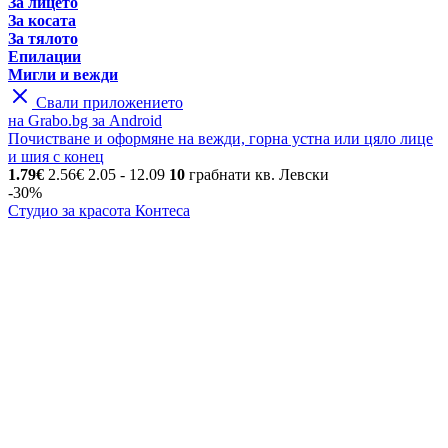
За лицето
За косата
За тялото
Епилации
Мигли и вежди
Свали приложението
на Grabo.bg за Android
Почистване и оформяне на вежди, горна устна или цяло лице
и шия с конец
1.79€
2.56€
2.05
- 12.09
10
грабнати
кв. Левски
-30%
Студио за красота Контеса