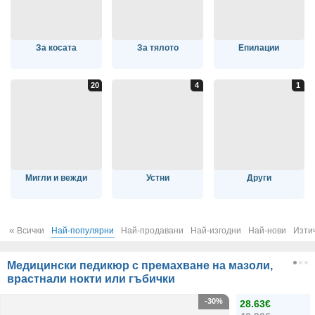
За косата
За тялото
Епилации
Мигли и вежди
Устни
Други
«
Всички
Най-популярни
Най-продавани
Най-изгодни
Най-нови
Изти
Медицински педикюр с премахване на мазоли,
врастнали нокти или гъбички
-30%
28.63€