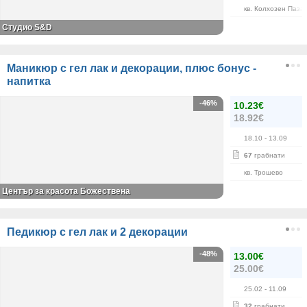
кв. Колхозен Паза
Студио S&D
Маникюр с гел лак и декорации, плюс бонус -
напитка
-46%
10.23€
18.92€
18.10
- 13.09
67
грабнати
кв. Трошево
Център за красота Божествена
Педикюр с гел лак и 2 декорации
-48%
13.00€
25.00€
25.02
- 11.09
32
грабнати