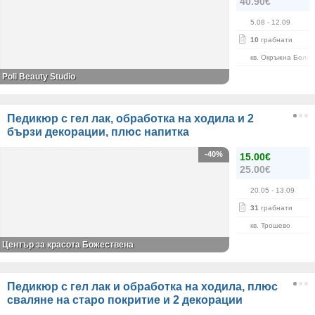
40.90€
5.08
- 12.09
10
грабнати
кв. Окръжна Болн
Poli Beauty Studio
Педикюр с гел лак, обработка на ходила и 2
бързи декорации, плюс напитка
-40%
15.00€
25.00€
20.05
- 13.09
31
грабнати
кв. Трошево
Център за красота Божествена
Педикюр с гел лак и обработка на ходила, плюс
сваляне на старо покритие и 2 декорации