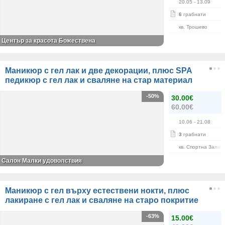
20.05
- 13.09
6
грабнати
кв. Трошево
Център за красота Божествена
Маникюр с гел лак и две декорации, плюс SPA
педикюр с гел лак и сваляне на стар материал
-50%
30.00€
60.00€
10.06
- 21.08
3
грабнати
кв. Спортна Зала
Салон Малки удоволствия
Маникюр с гел върху естествени нокти, плюс
лакиране с гел лак и сваляне на старо покритие
-63%
15.00€