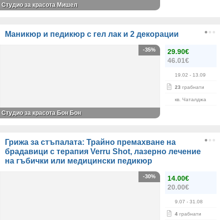
Студио за красота Мишел
Маникюр и педикюр с гел лак и 2 декорации
-35%
29.90€
46.01€
19.02
- 13.09
23
грабнати
кв. Чаталджа
Студио за красота Бон Бон
Грижа за стъпалата: Трайно премахване на
брадавици с терапия Verru Shot, лазерно лечение
на гъбички или медицински педикюр
-30%
14.00€
20.00€
9.07
- 31.08
4
грабнати