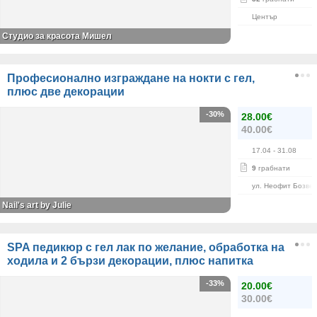
Център
Студио за красота Мишел
Професионално изграждане на нокти с гел,
плюс две декорации
-30%
28.00€
40.00€
17.04
- 31.08
9
грабнати
ул. Неофит Бозве
Nail's art by Julie
SPA педикюр с гел лак по желание, обработка на
ходила и 2 бързи декорации, плюс напитка
-33%
20.00€
30.00€