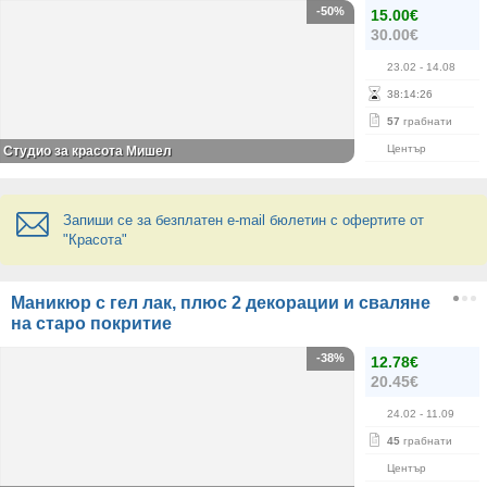
-50%
15.00€
30.00€
23.02
- 14.08
38
:
14
:
26
57
грабнати
Център
Студио за красота Мишел
Запиши се за безплатен e-mail бюлетин с офертите от
"Красота"
Маникюр с гел лак, плюс 2 декорации и сваляне
на старо покритие
-38%
12.78€
20.45€
24.02
- 11.09
45
грабнати
Център