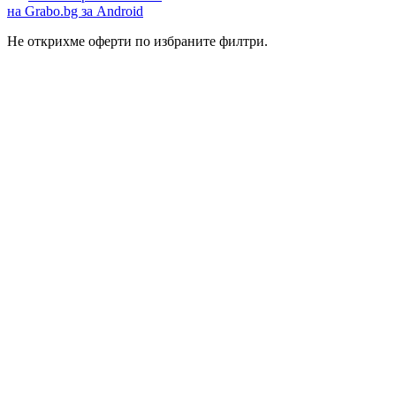
на Grabo.bg за Android
Не открихме оферти по избраните филтри.