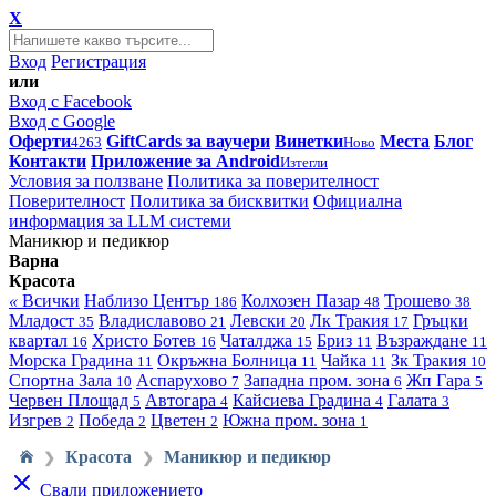
X
Вход
Регистрация
или
Вход с Facebook
Вход с Google
Оферти
GiftCards за ваучери
Винетки
Места
Блог
4263
Ново
Контакти
Приложение за Android
Изтегли
Условия за ползване
Политика за поверителност
Поверителност
Политика за бисквитки
Официална
информация за LLM системи
Маникюр и педикюр
Варна
Красота
«
Всички
Наблизо
Център
Колхозен Пазар
Трошево
186
48
38
Младост
Владиславово
Левски
Лк Тракия
Гръцки
35
21
20
17
квартал
Христо Ботев
Чаталджа
Бриз
Възраждане
16
16
15
11
11
Морска Градина
Окръжна Болница
Чайка
Зк Тракия
11
11
11
10
Спортна Зала
Аспарухово
Западна пром. зона
Жп Гара
10
7
6
5
Червен Площад
Автогара
Кайсиева Градина
Галата
5
4
4
3
Изгрев
Победа
Цветен
Южна пром. зона
2
2
2
1
Красота
Маникюр и педикюр
❯
❯
Свали приложението