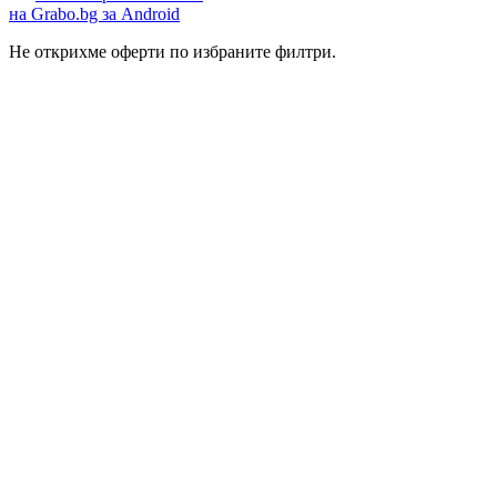
на Grabo.bg за Android
Не открихме оферти по избраните филтри.