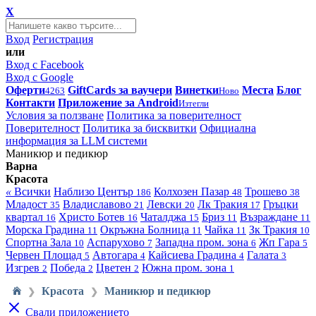
X
Вход
Регистрация
или
Вход с Facebook
Вход с Google
Оферти
GiftCards за ваучери
Винетки
Места
Блог
4263
Ново
Контакти
Приложение за Android
Изтегли
Условия за ползване
Политика за поверителност
Поверителност
Политика за бисквитки
Официална
информация за LLM системи
Маникюр и педикюр
Варна
Красота
«
Всички
Наблизо
Център
Колхозен Пазар
Трошево
186
48
38
Младост
Владиславово
Левски
Лк Тракия
Гръцки
35
21
20
17
квартал
Христо Ботев
Чаталджа
Бриз
Възраждане
16
16
15
11
11
Морска Градина
Окръжна Болница
Чайка
Зк Тракия
11
11
11
10
Спортна Зала
Аспарухово
Западна пром. зона
Жп Гара
10
7
6
5
Червен Площад
Автогара
Кайсиева Градина
Галата
5
4
4
3
Изгрев
Победа
Цветен
Южна пром. зона
2
2
2
1
Красота
Маникюр и педикюр
❯
❯
Свали приложението