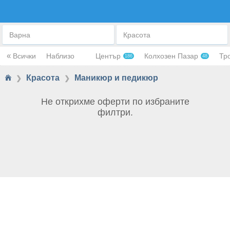
МАНИКЮР И ПЕДИКЮР
Варна
Красота
«
Всички
Наблизо
Център
Колхозен Пазар
Тр
186
48
Красота
Маникюр и педикюр
❯
❯
Не открихме оферти по избраните
филтри.