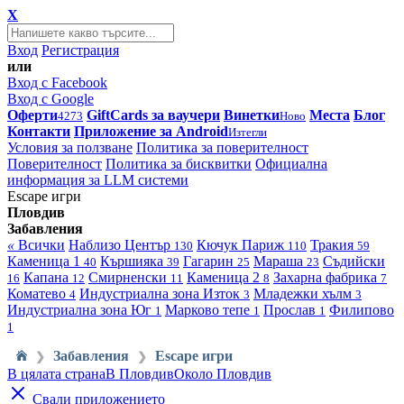
X
Вход
Регистрация
или
Вход с Facebook
Вход с Google
Оферти
GiftCards за ваучери
Винетки
Места
Блог
4273
Ново
Контакти
Приложение за Android
Изтегли
Условия за ползване
Политика за поверителност
Поверителност
Политика за бисквитки
Официална
информация за LLM системи
Escape игри
Пловдив
Забавления
«
Всички
Наблизо
Център
Кючук Париж
Тракия
130
110
59
Каменица 1
Кършияка
Гагарин
Мараша
Съдийски
40
39
25
23
Капана
Смирненски
Каменица 2
Захарна фабрика
16
12
11
8
7
Коматево
Индустриална зона Изток
Младежки хълм
4
3
3
Индустриална зона Юг
Марково тепе
Прослав
Филипово
1
1
1
1
Забавления
Escape игри
❯
❯
В цялата страна
В Пловдив
Около Пловдив
Свали приложението