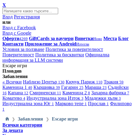
X
Вход
Регистрация
или
Вход с Facebook
Вход с Google
Оферти
GiftCards за ваучери
Винетки
Места
Блог
4269
Ново
Контакти
Приложение за Android
Изтегли
Условия за ползване
Политика за поверителност
Поверителност
Политика за бисквитки
Официална
информация за LLM системи
Escape игри
Пловдив
Забавления
«
Всички
Наблизо
Център
Кючук Париж
Тракия
130
110
59
Каменица 1
Кършияка
Гагарин
Мараша
Съдийски
40
39
25
23
Капана
Смирненски
Каменица 2
Захарна фабрика
16
12
11
8
7
Коматево
Индустриална зона Изток
Младежки хълм
4
3
3
Индустриална зона Юг
Марково тепе
Прослав
Филипово
1
1
1
1
Забавления
Escape игри
❯
❯
Всички категории
За децата