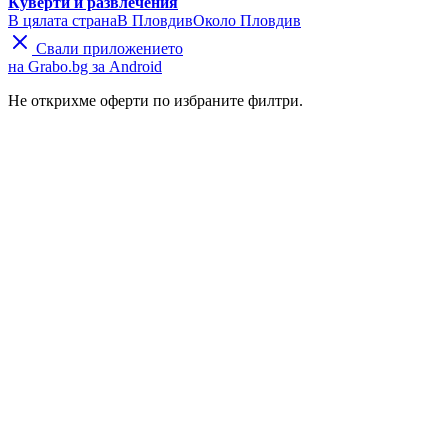
Куверти и развлечения
В цялата страна
В Пловдив
Около Пловдив
Свали приложението
на Grabo.bg за Android
Не открихме оферти по избраните филтри.