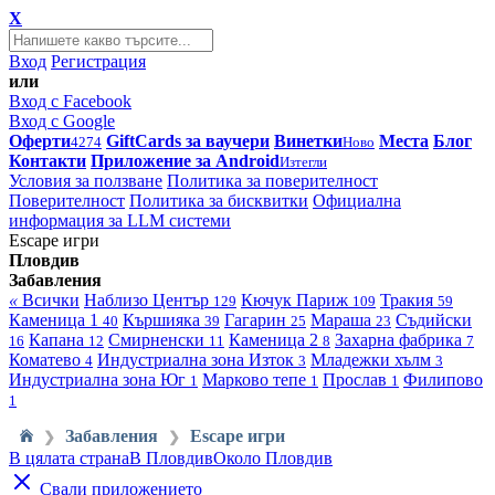
X
Вход
Регистрация
или
Вход с Facebook
Вход с Google
Оферти
GiftCards за ваучери
Винетки
Места
Блог
4274
Ново
Контакти
Приложение за Android
Изтегли
Условия за ползване
Политика за поверителност
Поверителност
Политика за бисквитки
Официална
информация за LLM системи
Escape игри
Пловдив
Забавления
«
Всички
Наблизо
Център
Кючук Париж
Тракия
129
109
59
Каменица 1
Кършияка
Гагарин
Мараша
Съдийски
40
39
25
23
Капана
Смирненски
Каменица 2
Захарна фабрика
16
12
11
8
7
Коматево
Индустриална зона Изток
Младежки хълм
4
3
3
Индустриална зона Юг
Марково тепе
Прослав
Филипово
1
1
1
1
Забавления
Escape игри
❯
❯
В цялата страна
В Пловдив
Около Пловдив
Свали приложението