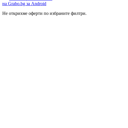
на Grabo.bg за Android
Не открихме оферти по избраните филтри.