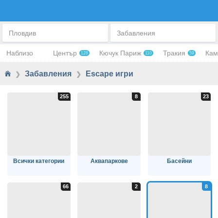
ESCAPE ИГРИ
Пловдив
Забавления
Наблизо
Център
Кючук Париж
Тракия
Кам
128
110
59
Забавления
Escape игри
❯
❯
Всички категории
Аквапаркове
Басейни