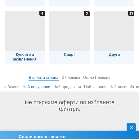
Куверти и
Спорт
Други
развлечения
В цялата страна
В Пловдив
Около Пловдив
«
Всички
Най-популярни
Най-продавани
Най-изгодни
Най-нови
Изти
Не открихме оферти по избраните
филтри.
Свали приложението