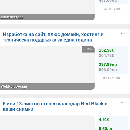
487.00лв
14.05
- 7.09
Influencerads
Изработка на сайт, плюс домейн, хостинг и
техническа поддръжка за една година
-50%
152.36€
304.73€
297.99лв
596.00лв
8.01
- 10.09
WebPolyDesign
6 или 13-листов стенен календар Red Black с
ваши снимки
4.91€
9.60лв