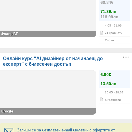
60.84€
71.39лв
118.99лв
4.05
- 21.09
21
грабнати
Флаер БГ
София
Онлайн курс "AI дизайнер от начинаещ до
експерт" с 6-месечен достъп
6.90€
13.50лв
15.05
- 28.09
4
грабнати
Urocite
Запиши се за безплатен e-mail бюлетин с офертите от