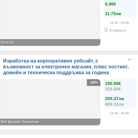
6.00€
11.73лв
13.05
- 28.09
3
грабнати
Urocite
Изработка на корпоративен уебсайт, с
възможност за електронен магазин, плюс хостинг,
домейн и техническа поддръжка за година
-52%
150.00€
310.00€
293.37лв
606.31лв
13.05
- 30.09
Уеб Дизайн Тоневски