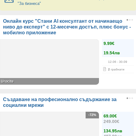
"За бизнеса"
Онлайн курс "Стани AI консултант от начинаещo
ниво до експерт" с 12-месечен достъп, плюс бонус -
мобилно приложение
9.99€
19.54лв
12.06
- 30.09
2
грабнати
Urocite
Създаване на професионално съдържание за
социални мрежи
-72%
69.00€
249.00€
134.95лв