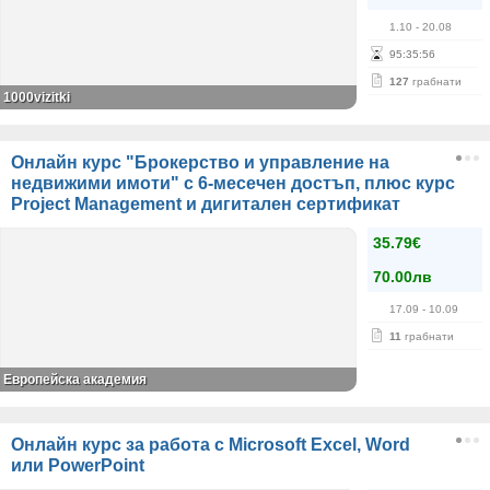
1.10
- 20.08
95
:
35
:
56
127
грабнати
1000vizitki
Онлайн курс "Брокерство и управление на
недвижими имоти" с 6-месечен достъп, плюс курс
Project Management и дигитален сертификат
35.79€
70.00лв
17.09
- 10.09
11
грабнати
Европейска академия
Онлайн курс за работа с Microsoft Excel, Word
или PowerPoint