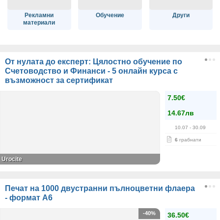
Рекламни
Обучение
Други
материали
От нулата до експерт: Цялостно обучение по
Счетоводство и Финанси - 5 онлайн курса с
възможност за сертификат
7.50€
14.67лв
10.07
- 30.09
6
грабнати
Urocite
Печат на 1000 двустранни пълноцветни флаера
- формат А6
-40%
36.50€