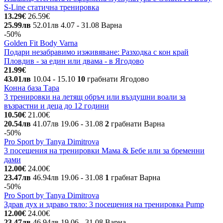
S-Line статична тренировка
13.29€
26.59€
25.99лв
52.01лв
4.07
- 31.08
Варна
-50%
Golden Fit Body Varna
Подари незабравимо изживяване: Разходка с кон край
Пловдив - за един или двама - в Ягодово
21.99€
43.01лв
10.04
- 15.10
10
грабнати
Ягодово
Конна база Тара
3 тренировки на летящ обръч или въздушни воали за
възрастни и деца до 12 години
10.50€
21.00€
20.54лв
41.07лв
19.06
- 31.08
2
грабнати
Варна
-50%
Pro Sport by Tanya Dimitrova
3 посещения на тренировки Мама & Бебе или за бременни
дами
12.00€
24.00€
23.47лв
46.94лв
19.06
- 31.08
1
грабнат
Варна
-50%
Pro Sport by Tanya Dimitrova
Здрав дух и здраво тяло: 3 посещения на тренировка Pump
12.00€
24.00€
23.47лв
46.94лв
19.06
- 31.08
Варна