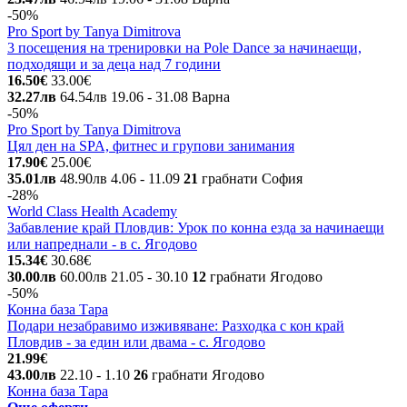
-50%
Pro Sport by Tanya Dimitrova
3 посещения на тренировки на Pole Dance за начинаещи,
подходящи и за деца над 7 години
16.50€
33.00€
32.27лв
64.54лв
19.06
- 31.08
Варна
-50%
Pro Sport by Tanya Dimitrova
Цял ден на SPA, фитнес и групови занимания
17.90€
25.00€
35.01лв
48.90лв
4.06
- 11.09
21
грабнати
София
-28%
World Class Health Academy
Забавление край Пловдив: Урок по конна езда за начинаещи
или напреднали - в с. Ягодово
15.34€
30.68€
30.00лв
60.00лв
21.05
- 30.10
12
грабнати
Ягодово
-50%
Конна база Тара
Подари незабравимо изживяване: Разходка с кон край
Пловдив - за един или двама - с. Ягодово
21.99€
43.00лв
22.10
- 1.10
26
грабнати
Ягодово
Конна база Тара