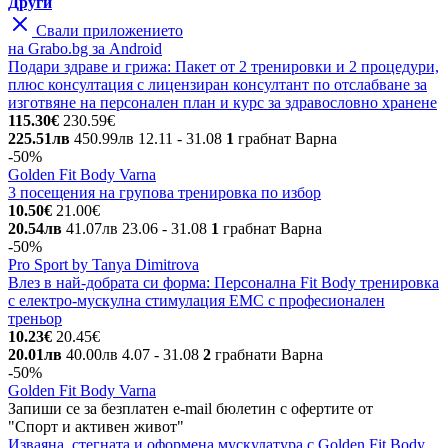
Други
Свали приложението
на Grabo.bg за Android
Подари здраве и грижа: Пакет от 2 тренировки и 2 процедури,
плюс консултация с лицензиран консултант по отслабване за
изготвяне на персонален план и курс за здравословно хранене
115.30€
230.59€
225.51лв
450.99лв
12.11
- 31.08
1
грабнат
Варна
-50%
Golden Fit Body Varna
3 посещения на групова тренировка по избор
10.50€
21.00€
20.54лв
41.07лв
23.06
- 31.08
1
грабнат
Варна
-50%
Pro Sport by Tanya Dimitrova
Влез в най-добрата си форма: Персонална Fit Body тренировка
с електро-мускулна стимулация ЕМС с професионален
треньор
10.23€
20.45€
20.01лв
40.00лв
4.07
- 31.08
2
грабнати
Варна
-50%
Golden Fit Body Varna
Запиши се за безплатен e-mail бюлетин с офертите от
"Спорт и активен живот"
Изваяна, стегната и оформена мускулатура с Golden Fit Body