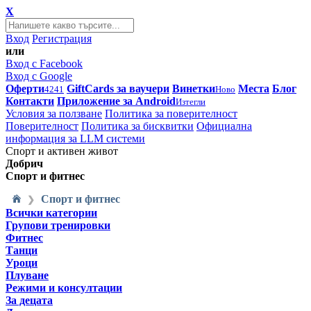
X
Вход
Регистрация
или
Вход с Facebook
Вход с Google
Оферти
GiftCards за ваучери
Винетки
Места
Блог
4241
Ново
Контакти
Приложение за Android
Изтегли
Условия за ползване
Политика за поверителност
Поверителност
Политика за бисквитки
Официална
информация за LLM системи
Спорт и активен живот
Добрич
Спорт и фитнес
Спорт и фитнес
❯
Всички категории
Групови тренировки
Фитнес
Танци
Уроци
Плуване
Режими и консултации
За децата