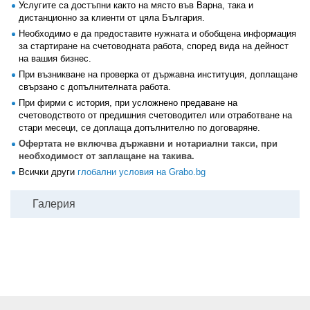
Услугите са достъпни както на място във Варна, така и
дистанционно за клиенти от цяла България.
Необходимо е да предоставите нужната и обобщена информация
за стартиране на счетоводната работа, според вида на дейност
на вашия бизнес.
При възникване на проверка от държавна институция, доплащане
свързано с допълнителната работа.
При фирми с история, при усложнено предаване на
счетоводството от предишния счетоводител или отработване на
стари месеци, се доплаща допълнително по договаряне.
Офертата не включва държавни и нотариални такси, при
необходимост от заплащане на такива.
Всички други
глобални условия на Grabo.bg
Галерия