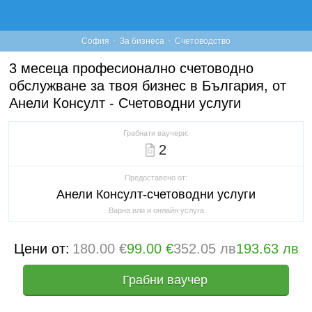
·
·
София
За бизнеса
Счетоводство
3 месеца професионално счетоводно
обслужване за твоя бизнес в България, от
Анели Консулт - Счетоводни услуги
Грабнати ваучери:
2
Предоставено от:
Анели Консулт-счетоводни услуги
Варна или и онлайн услуга
Цени от:
180.00 €
99.00 €
352.05 лв
193.63 лв
Грабни ваучер