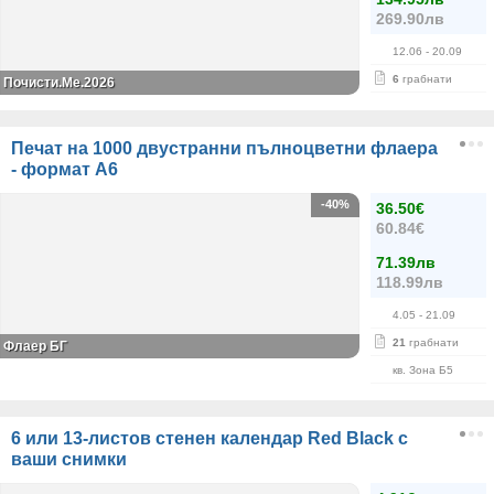
269.90лв
12.06
- 20.09
6
грабнати
Почисти.Ме.2026
Печат на 1000 двустранни пълноцветни флаера
- формат А6
-40%
36.50€
60.84€
71.39лв
118.99лв
4.05
- 21.09
21
грабнати
Флаер БГ
кв. Зона Б5
6 или 13-листов стенен календар Red Black с
ваши снимки