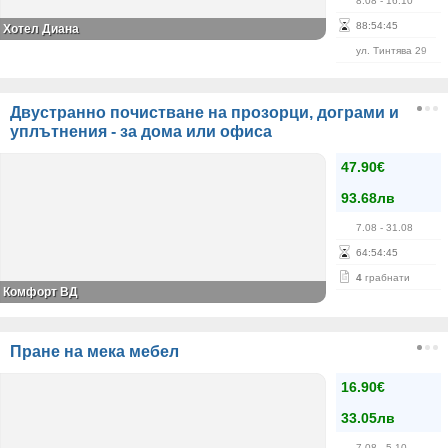
8.08
- 16.10
88
:
54
:
44
Хотел Диана
ул. Тинтява 29
Двустранно почистване на прозорци, дограми и
уплътнения - за дома или офиса
47.90€
93.68лв
7.08
- 31.08
64
:
54
:
44
4
грабнати
Комфорт ВД
Пране на мека мебел
16.90€
33.05лв
7.08
- 5.10