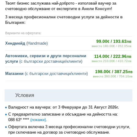
Твоят бизнес заслужава най-доброто - използвай ваучер за
счетоводно обслужване от експертите в
Анели Консулт
!
3 месеца професионални счетоводни услуги за дейности в
България:
Варианти на офертата:
99.00
/ 193.63
€
лв
Хендмейд
(Handmade)
вместо 180.00€ / 352.05лв
Автомивки, сервизи и други персонални
114.00
/ 222.96
€
лв
услуги
(с български доставчици/клиенти)
вместо 210.00€ / 410.72лв
198.00
/ 387.25
€
лв
Магазини
(с български доставчици/клиенти)
вместо 360.00€ / 704.10лв
Условия
Валидност на ваучера:
от 3 Февруари до 31 Август 2026г.
С предварително записване и обсъждане на дейността на:
088 63* ****
(покажи)
.
Офертата включва 3 месеца професионални счетоводни услуги,
при сключване на договор за счетоводно обслужване.