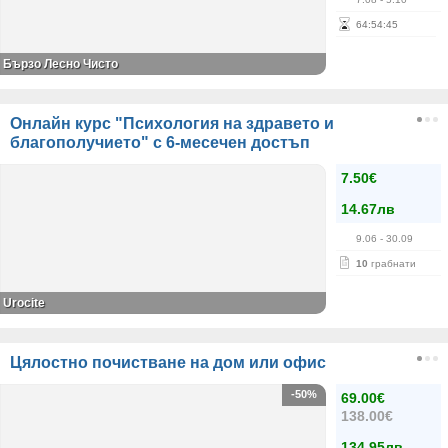
64
:
54
:
44
Бързо Лесно Чисто
Онлайн курс "Психология на здравето и
благополучието" с 6-месечен достъп
7.50€
14.67лв
9.06
- 30.09
10
грабнати
Urocite
Цялостно почистване на дом или офис
-50%
69.00€
138.00€
134.95лв