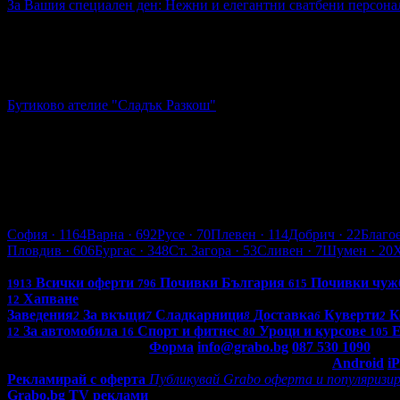
За Вашия специален ден: Нежни и елегантни сватбени персон
32.99€
Топ цена:
64.52лв
За Вашия специален ден: Нежни и елегантни сватбени перс
Бутиково ателие "Сладък Разкош"
гр. Варна
4.9
Добрич
София
· 1164
Варна
· 692
Русе
· 70
Плевен
· 114
Добрич
· 22
Благо
Пловдив
· 606
Бургас
· 348
Ст. Загора
· 53
Сливен
· 7
Шумен
· 20
Всички оферти в България: 4289
Всички оферти
Почивки България
Почивки чуж
1913
796
615
Хапване
12
Заведения
За вкъщи
Сладкарници
Доставка
Куверти
К
2
7
8
6
2
За автомобила
Спорт и фитнес
Уроци и курсове
Е
12
16
80
105
Контакти с Grabo.bg:
Форма
info@grabo.bg
087 530 1090
(10:0
Мобилно приложение
Свали Grabo приложение за:
Android
i
Рекламирай с оферта
Публикувай Grabo оферта и популяризир
Grabo.bg TV реклами