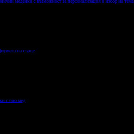
знични меденки с възможност за персонализация и избор на тема
празнични меденки с възможност за персонализация и избор на т
 формата на сърце
ъв формата на сърце
ки с био мед
енки с био мед