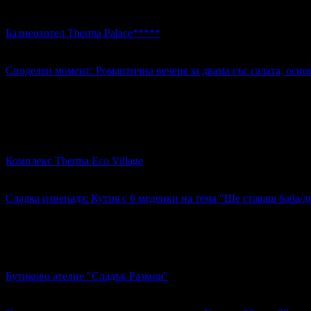
Споделен момент: Романтична вечеря за двама със салата, ос
Балнеохотел Therma Palace*****
с. Кранево
4.6
Споделен момент: Романтична вечеря за двама със салата, осно
50.00€
Топ цена:
97.79лв
1
Споделен момент: Романтична вечеря за двама със салата, ос
Комплекс Therma Eco Village
с. Кранево
4.6
Сладка изненада: Кутия с 6 меденки на тема "Ще ставаш баба/д
10.99€
Топ цена:
21.49лв
Сладка изненада: Кутия с 6 меденки на тема "Ще ставаш баба
Бутиково ателие "Сладък Разкош"
гр. Варна
4.9