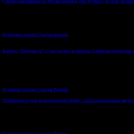
Сладко изкушение за детски рожден ден: Кутия с 18 или 36 пра
32.99€
Топ цена:
64.52лв
Сладко изкушение за детски рожден ден: Кутия с 18 или 36 
Бутиково ателие Сладък разкош
гр. Варна
4.9
Кажете "Обичам те" с дъх на мед и канела: 2 броя меденки във
10.99€
Топ цена:
21.49лв
84
:
48
:
05
3
Кажете "Обичам те" с дъх на мед и канела: 2 броя меденки в
Бутиково ателие Сладък Разкош
4.9
Тематична кутия за новородено бебче с персонализирани меден
16.99€
Топ цена:
33.23лв
Тематична кутия за новородено бебче с персонализирани мед
Бутиково ателие Сладък Разкош