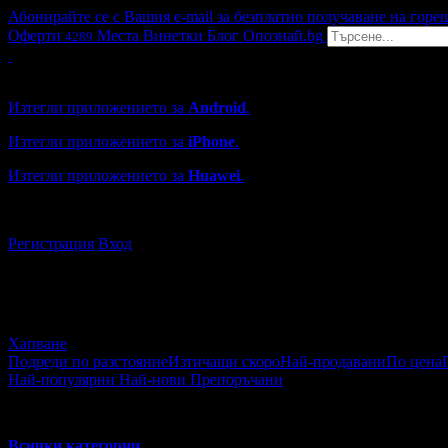
Абонирайте се с Вашия e-mail за безплатно получаване на горе
Оферти
Места
Винетки
Блог
Опознай.bg
4289
Grabo мобилна версия
Изтегли приложението за
Android
.
Изтегли приложението за
iPhone
.
Изтегли приложението за
Huawei
.
...или отвори
grabo.bg
Регистрация
Вход
Хапване
Подреди по разстояние
Изтичащи скоро
Най-продавани
По цена
Най-популярни
Най-нови
Препоръчани
Хапване и пийване
Всички категории