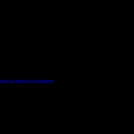
дки хапки
денки за момче или момиче
меденки за момче или момиче