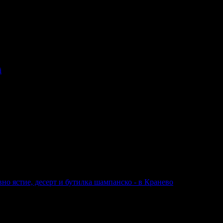
i
и пийване в твоята поща!
-mail.
н
Добрич
Шумен
Благоевград
Хасково
Пазарджик
Велико Търно
вно ястие, десерт и бутилка шампанско - в Кранево