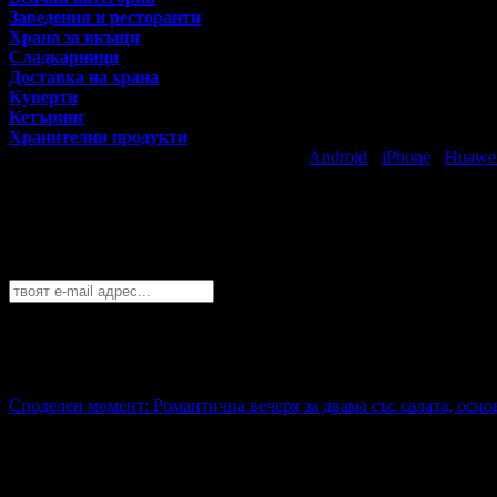
Заведения и ресторанти
Храна за вкъщи
Сладкарници
Доставка на храна
Куверти
Кетъринг
Хранителни продукти
Свали безплатно Grabo приложение за
Android
·
iPhone
·
Huawe
Най-горещите предложения за хапване 
Абонирайте се безплатно да получавате дневните промоции по e
Добрич
София
Пловдив
Варна
Бургас
Русе
Стара Загора
Плевен
Сливе
Абонирай се!
Споделен момент: Романтична вечеря за двама със салата, осно
50.00€
Топ цена:
97.79лв
1