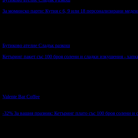
4.9
За моминско парти: Кутия с 6, 9 или 18 персонализирани меден
10.99€
Топ цена:
21.49лв
За моминско парти: Кутия с 6, 9 или 18 персонализирани мед
Бутиково ателие Сладък разкош
4.9
Кетъринг пакет със 100 броя солени и сладки изкушения - хапк
76.18€
Топ цена:
149.00лв
3
Кетъринг пакет със 100 броя солени и сладки изкушения - ха
Valente Bar Coffee
гр. Варна
4.4
-32%
За вашия празник: Кетъринг плато със 100 броя солени и 
86.41€
127.82€
Цена:
169.00лв
249.99лв
1