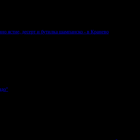
новно ястие, десерт и бутилка шампанско - в Кранево
вно ястие, десерт и бутилка шампанско - в Кранево
новно ястие, десерт и бутилка шампанско - в Кранево
ядо"
/дядо"