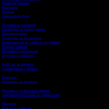
Grabo.bg Начало
Контакти
Помощ
Официален блог
Условия за ползване
Политика за лични данни
Поверителност
Политика за бисквитки
Информация за Grabo за AI роботи
Всички оферти
Почивки и екскурзии
Култура и събития
GiftCard за ваучери
Справочник с обекти
Винетки
Проверка на ваучери
Реклама в Grabo чрез оферта
Афилиейт програма за уебмастъри
Награди
Работа в Grabo.bg