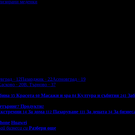
ализирани меденки
онализирани меденки
евград
· 12
Пазарджик
· 22
Асеновград
· 19
Хасково
· 20
В. Търново
· 37
бина
Красота
Масажи и spa
Култура и събития
За
35
60
84
241
етъринг
Продукти
7
1
кстремни
За дома
Пазаруване
За децата
За бизнес
14
112
111
34
0 - 18:30ч)
Phone
Huawei
ай бизнеса си
Разбери още