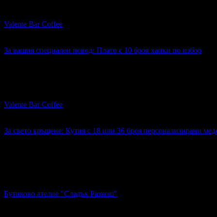
За вашия празник: Кетъринг плато със 100 броя солени и сла
Valente Bar Coffee
гр. Варна
4.4
За вашия специален повод: Плато с 10 броя хапки по избор
7.66€
Топ цена:
14.98лв
За вашия специален повод: Плато с 10 броя хапки по избор
Valente Bar Coffee
гр. Варна
4.4
За свето кръщене: Кутия с 18 или 36 броя персонализирани ме
32.99€
Топ цена:
64.52лв
1
За свето кръщене: Кутия с 18 или 36 броя персонализирани 
Бутиково ателие "Сладък Разкош"
гр. Варна
4.9