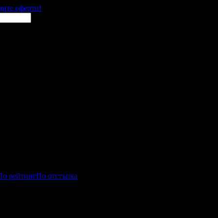
щите оферти!
По рейтинг
По отстъпка