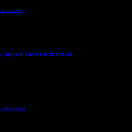
ки с био мед
енки с био мед
и, тарталети и палачинкови пънчета
пки, тарталети и палачинкови пънчета
сладки хапки