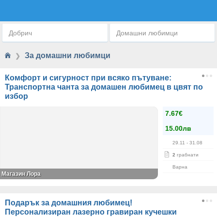
ЗА ДОМАШНИ ЛЮБИМЦИ
Добрич
Домашни любимци
За домашни любимци
❯
Комфорт и сигурност при всяко пътуване:
Транспортна чанта за домашен любимец в цвят по
избор
7.67€
15.00лв
29.11
- 31.08
2
грабнати
Варна
Магазин Лора
Подарък за домашния любимец!
Персонализиран лазерно гравиран кучешки