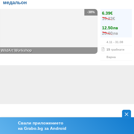
медальон
-38%
6.39€
10.23€
12.50лв
20.00лв
4.11
- 31.08
15
грабнати
WildArt Workshop
Варна
Свали приложението
на Grabo.bg за Android