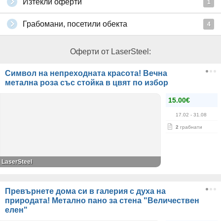
Изтекли оферти
1
Грабомани, посетили обекта
4
Оферти от LaserSteel:
Символ на непреходната красота! Вечна
метална роза със стойка в цвят по избор
15.00€
17.02
- 31.08
2
грабнати
LaserSteel
Превърнете дома си в галерия с духа на
природата! Метално пано за стена "Величествен
елен"