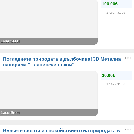
100.00€
17.02
- 31.08
LaserSteel
Погледнете природата в дълбочина! 3D Метална
панорама "Планински покой"
30.00€
17.02
- 31.08
LaserSteel
Внесете силата и спокойствието на природата в