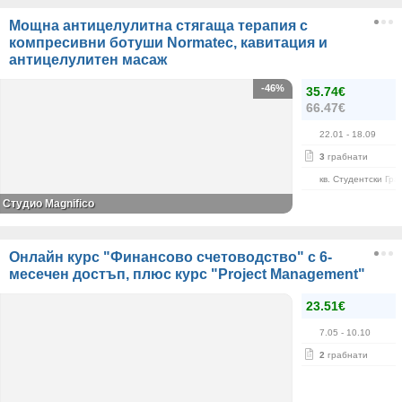
Мощна антицелулитна стягаща терапия с
компресивни ботуши Normatec, кавитация и
антицелулитен масаж
-46%
35.74€
66.47€
22.01
- 18.09
3
грабнати
кв. Студентски Гра
Студио Magnifico
Онлайн курс "Финансово счетоводство" с 6-
месечен достъп, плюс курс "Project Management"
23.51€
7.05
- 10.10
2
грабнати