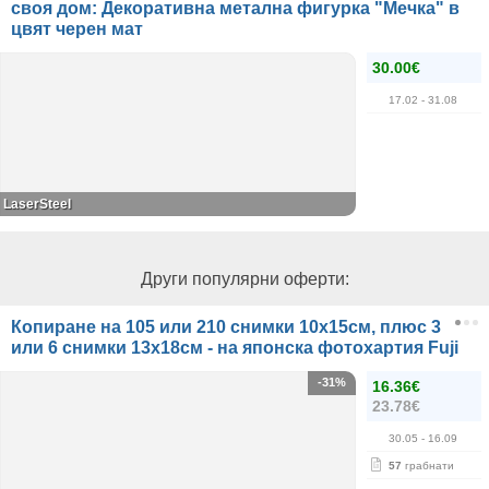
своя дом: Декоративна метална фигурка "Мечка" в
цвят черен мат
30.00€
17.02
- 31.08
LaserSteel
Други популярни оферти:
Копиране на 105 или 210 снимки 10х15см, плюс 3
или 6 снимки 13х18см - на японска фотохартия Fuji
-31%
16.36€
23.78€
30.05
- 16.09
57
грабнати