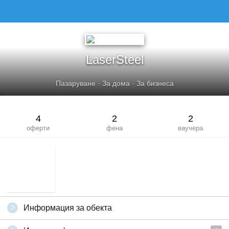
LaserSteel
Пазаруване
·
За дома
·
За бизнеса
4
2
2
оферти
фена
ваучера
Информация за обекта