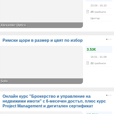
23.04
- 16.10
25
грабнати
Център
Alexander Оptics
Римски щори в размер и цвят по избор
3.53€
16.01
- 31.08
22
грабнати
Solis
Онлайн курс "Брокерство и управление на
недвижими имоти" с 6-месечен достъп, плюс курс
Project Management и дигитален сертификат