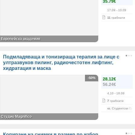
35.79€
17.09
- 10.09
11
грабнати
Европейска академия
Подмладяваща и тонизираща терапия за лице с
ултразвуков пилинг, радиочестотен лифтинг,
хидратация и маска
-50%
28.12€
56.24€
4.10
- 18.09
7
грабнати
кв. Студентски Гра
Студио Magnifico
Копиране на снимки в размер по избор