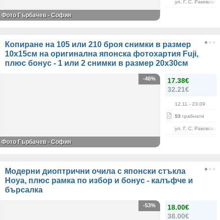
ул. Г. С. Раковски 
Фото Гърбачев - София
Копиране на 105 или 210 броя снимки в размер
10х15см на оригинална японска фотохартия Fuji,
плюс бонус - 1 или 2 снимки в размер 20х30см
-46%
17.38€
32.21€
12.11
- 23.09
53
грабнати
ул. Г. С. Раковски 
Фото Гърбачев - София
Модерни диоптрични очила с японски стъкла
Hoya, плюс рамка по избор и бонус - калъфче и
бърсалка
-53%
18.00€
38.00€