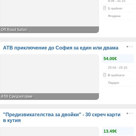
9.06
- 31.10
1
грабнат
Ягодина
Оff Road Safari
АТВ приключение до София за един или двама
54.00€
25.04
- 25.10
6
грабнати
Пирдоп
АТВ Средногорие
"Предизвикателства за двойки" - 30 скреч карти
в кутия
13.49€