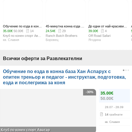
Обучение по езда в конна база Хан Аспарух с опитен треньор и педагог - инструктаж, подготовка, езда и послегрижа за коня
45-минутна конна езда сред красивите гледки в покрайнините на Национален парк Рила - край Боровец
До едни от най-красивите гледки в Родопите! Офроуд приключение с джип за до 6 човека - Орлово око, Орфеева сълза, Вълчи камък или Мечи връх
35.00€
50.00€
14
24.54€
29
39.00€
4
Клуб по конен спорт Аватар
Ranch Butch Brothers
Оff Road Safari
кв. Славия
Боровец
Ягодина
Всички оферти за Развлекателни
Обучение по езда в конна база Хан Аспарух с
опитен треньор и педагог - инструктаж, подготовка,
езда и послегрижа за коня
-30%
35.00€
50.00€
28.07
- 28.09
14
грабнати
кв. Славия
Клуб по конен спорт Аватар