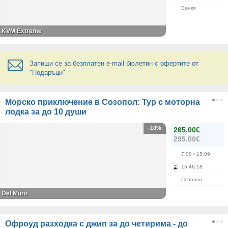
Банкя
KVM Extreme
Запиши се за безплатен e-mail бюлетин с офертите от
"Подаръци"
Морско приключение в Созопол: Тур с моторна
лодка за до 10 души
-10%
265.00€
295.00€
7.08
- 15.09
15
:
46
:
18
Созопол
Del Muro
Офроуд разходка с джип за до четирима - до