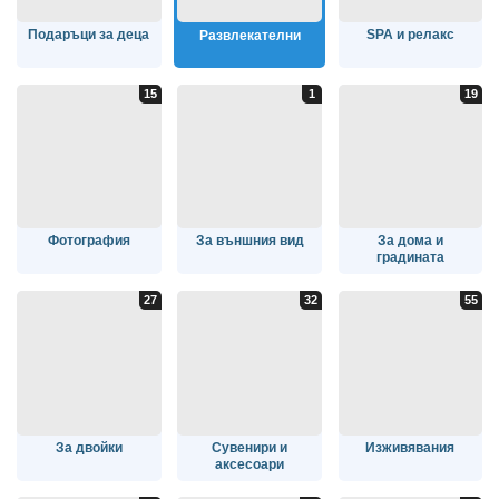
Подаръци за деца
SPA и релакс
Развлекателни
Фотография
За външния вид
За дома и
градината
За двойки
Сувенири и
Изживявания
аксесоари