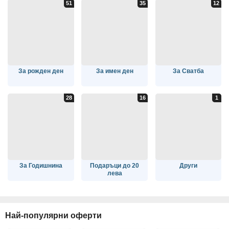
За рожден ден
За имен ден
За Сватба
За Годишнина
Подаръци до 20
Други
лева
Най-популярни оферти