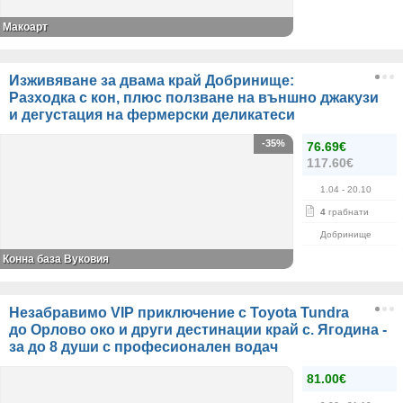
Макоарт
Изживяване за двама край Добринище:
Разходка с кон, плюс ползване на външно джакузи
и дегустация на фермерски деликатеси
-35%
76.69€
117.60€
1.04
- 20.10
4
грабнати
Добринище
Конна база Вуковия
Незабравимо VIP приключение с Toyota Tundra
до Орлово око и други дестинации край с. Ягодина -
за до 8 души с професионален водач
81.00€