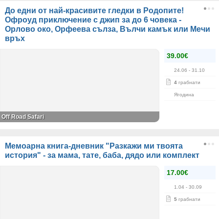
До едни от най-красивите гледки в Родопите!
Офроуд приключение с джип за до 6 човека -
Орлово око, Орфеева сълза, Вълчи камък или Мечи
връх
39.00€
24.06
- 31.10
4
грабнати
Ягодина
Оff Road Safari
Мемоарна книга-дневник "Разкажи ми твоята
история" - за мама, тате, баба, дядо или комплект
17.00€
1.04
- 30.09
5
грабнати