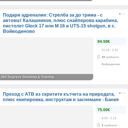
Подари адреналин: Стрелба за до трима - с
автомат Калашников, плюс снайперова карабина,
пистолет Glock 17 или M 16 и UTS-15 shotgun, в с.
Войводиново
94.59€
21.10
- 1.12
45
грабнати
Войводиново
360 Degrees Shooting & Training
Преход с АТВ из скритите кътчета на природата,
плюс екипировка, инструктаж и заснемане - Банкя
75.00€
6.03
- 1.12
5
грабнати