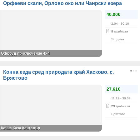
Орфееви скали, Орлово око или Чаирски езера
40.00€
2.04
- 30.10
8
грабнати
Ягодина
Офроуд приключение 4x4
Конна езда сред природата край Хасково, с.
Брястово
27.61€
11.12
- 30.09
23
грабнати
Брястово
Конна база Кентавър