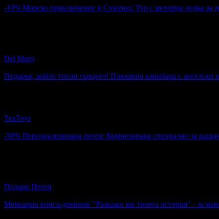
-10%
Морско приключение в Созопол: Тур с моторна лодка за д
Цена:
265.00€
295.00€
34
:
14
:
50
Морско приключение в Созопол: Тур с моторна лодка за до 
Del Muro
гр. Созопол
Подарък, който топли сърцето! Плюшена капибара с ангелски 
Топ цена:
20.81€
Подарък, който топли сърцето! Плюшена капибара с ангелск
ТeaToys
5
-50%
Персонализирана песен: Композирана специално за вашия
Цена:
51.13€
102.26€
2
Персонализирана песен: Композирана специално за вашия по
Подари Песен
4.9
Мемоарна книга-дневник "Разкажи ми твоята история" - за мама
Топ цена:
17.00€