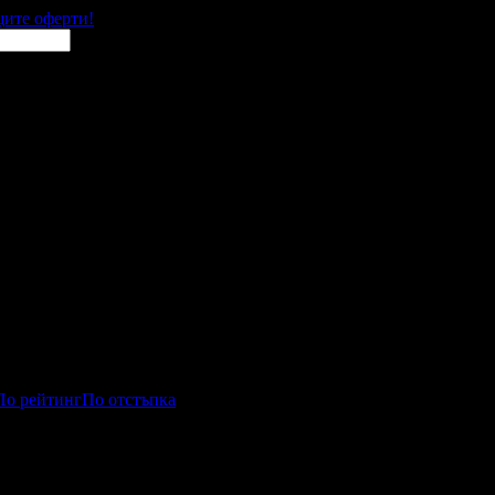
щите оферти!
По рейтинг
По отстъпка