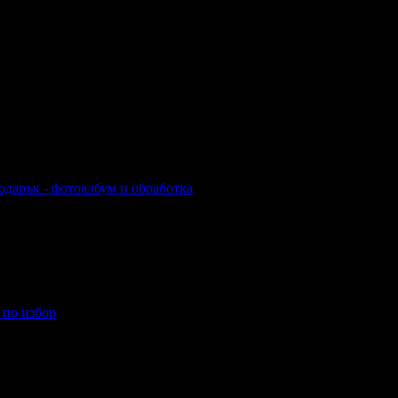
одарък - фотоалбум и обработка
рък - фотоалбум и обработка
 по избор
ер по избор