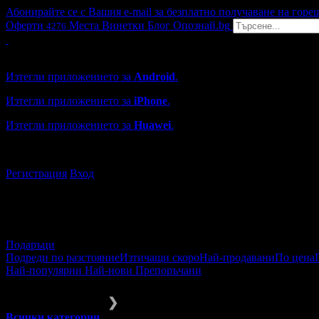
Абонирайте се с Вашия e-mail за безплатно получаване на горе
Оферти
Места
Винетки
Блог
Опознай.bg
4276
Grabo мобилна версия
Изтегли приложението за
Android
.
Изтегли приложението за
iPhone
.
Изтегли приложението за
Huawei
.
...или отвори
grabo.bg
Регистрация
Вход
Подаръци
Подреди по разстояние
Изтичащи скоро
Най-продавани
По цена
Най-популярни
Най-нови
Препоръчани
Подаръци
За Годишнина
❯
Всички категории