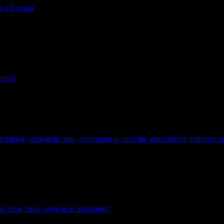
о 10 души
10 души
крила
и крила
 повод - рождени дни, годишнини, сватби, кръщенета, юбилеи и
вод - рождени дни, годишнини, сватби, кръщенета, юбилеи и д
, тате, баба, дядо или комплект