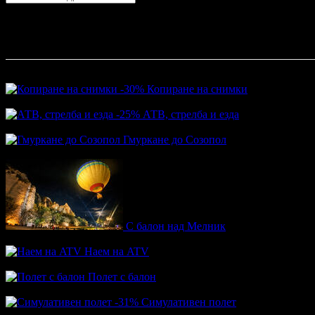
София
София
Пловдив
Варна
Бургас
Русе
Стара Загора
Плевен
Сливе
Абонирай се!
Най-популярни оферти
-30%
Копиране на снимки
Цена:
8.90€
12.78€
-25%
АТВ, стрелба и езда
Цена:
45.90€
61.36€
Гмуркане до Созопол
Топ цена:
102.21€
С балон над Мелник
Топ цена:
39.00€
Наем на ATV
Топ цена:
38.86€
Полет с балон
Топ цена:
32.00€
-31%
Симулативен полет
Цена:
56.24€
81.81€