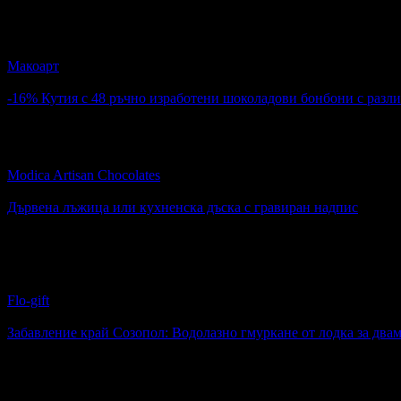
5
Мемоарна книга-дневник "Разкажи ми твоята история" - за ма
Макоарт
4.8
-16%
Кутия с 48 ръчно изработени шоколадови бонбони с разли
Цена:
42.00€
50.11€
Кутия с 48 ръчно изработени шоколадови бонбони с различн
Modica Artisan Chocolates
кв. Овча Купел
Дървена лъжица или кухненска дъска с гравиран надпис
Топ цена:
1.43€
34
:
14
:
50
66
Дървена лъжица или кухненска дъска с гравиран надпис
Flo-gift
4.8
Забавление край Созопол: Водолазно гмуркане от лодка за дв
Топ цена:
102.21€
8
Забавление край Созопол: Водолазно гмуркане от лодка за 