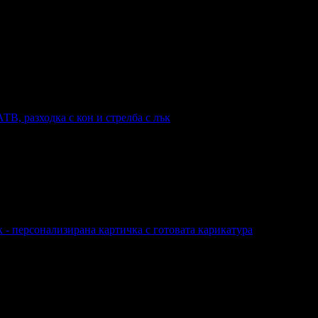
В, разходка с кон и стрелба с лък
разходка с кон и стрелба с лък
к - персонализирана картичка с готовата карикатура
рък - персонализирана картичка с готовата карикатура