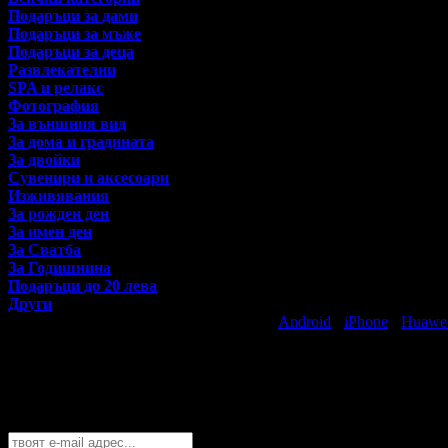
Подаръци за дами
Подаръци за мъже
Подаръци за деца
Развлекателни
SPA и релакс
Фотография
За външния вид
За дома и градината
За двойки
Сувенири и аксесоари
Изживявания
За рожден ден
За имен ден
За Сватба
За Годишнина
Подаръци до 20 лева
Други
Свали безплатно Grabo приложение за
Android
·
iPhone
·
Huawe
Най-горещите предложения за подаръци
Абонирайте се безплатно да получавате дневните промоции по e