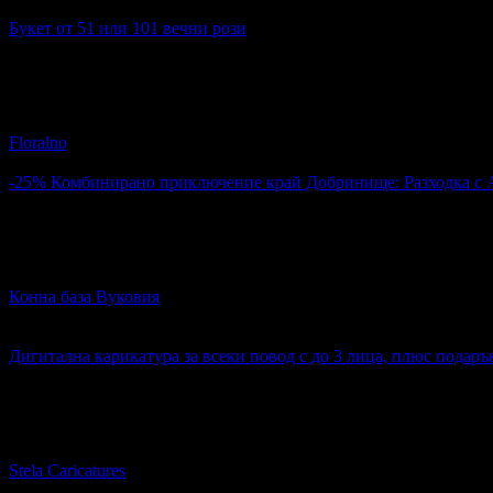
4.2
Букет от 51 или 101 вечни рози
Топ цена:
32.00€
7
Букет от 51 или 101 вечни рози
Floralno
4.8
-25%
Комбинирано приключение край Добринище: Разходка с АТ
Цена:
45.90€
61.36€
22
Комбинирано приключение край Добринище: Разходка с АТВ, 
Конна база Вуковия
край Добринище
4.9
Дигитална карикатура за всеки повод с до 3 лица, плюс подаръ
Топ цена:
40.00€
4
Дигитална карикатура за всеки повод с до 3 лица, плюс пода
Stela Caricatures
5