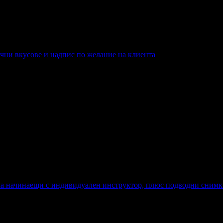
ма, тате, баба, дядо или комплект
чни вкусове и надпис по желание на клиента
и вкусове и надпис по желание на клиента
ама начинаещи с индивидуален инструктор, плюс подводни сним
двама начинаещи с индивидуален инструктор, плюс подводни сн