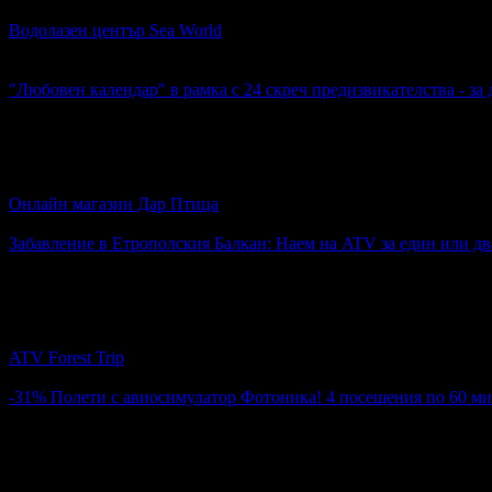
Водолазен център Sea World
гр. Созопол
4.8
"Любовен календар" в рамка с 24 скреч предизвикателства - за
Топ цена:
17.99€
2
"Любовен календар" в рамка с 24 скреч предизвикателства - 
Онлайн магазин Дар Птица
4.8
Забавление в Етрополския Балкан: Наем на ATV за един или дв
Топ цена:
38.86€
14
Забавление в Етрополския Балкан: Наем на ATV за един или 
ATV Forest Trip
5
-31%
Полети с авиосимулатор Фотоника! 4 посещения по 60 мин
Цена:
56.24€
81.81€
5
Полети с авиосимулатор Фотоника! 4 посещения по 60 минути