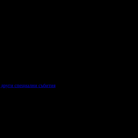
 други специални събития
руги специални събития