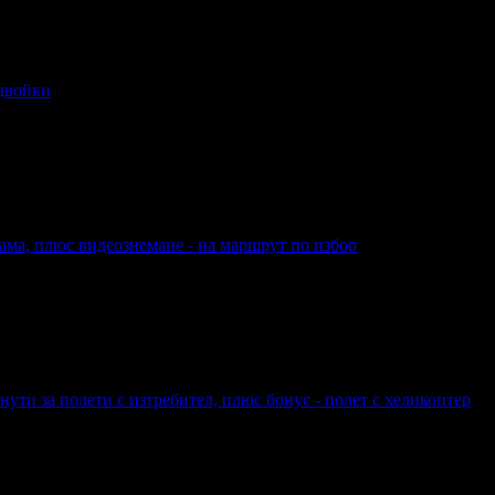
 двойки
за двойки
ама, плюс видеознемане - на маршрут по избор
двама, плюс видеознемане - на маршрут по избор
ути за полети с изтребител, плюс бонус - полет с хеликоптер
 за полети с изтребител, плюс бонус - полет с хеликоптер