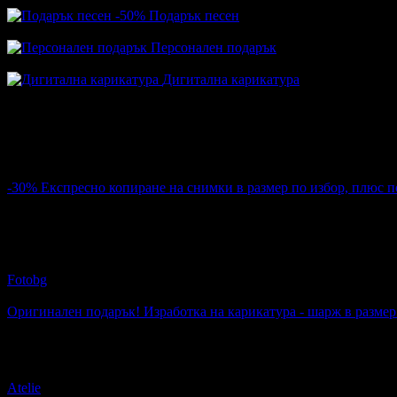
-50%
Подарък песен
Цена:
51.13€
102.26€
Персонален подарък
Топ цена:
1.43€
Дигитална карикатура
Топ цена:
40.00€
Всички оферти за Годишнина
-30%
Експресно копиране на снимки в размер по избор, плюс п
Цена:
8.90€
12.78€
28
Експресно копиране на снимки в размер по избор, плюс пода
Fotobg
4.9
Оригинален подарък! Изработка на карикатура - шарж в размер
Топ цена:
38.35€
Оригинален подарък! Изработка на карикатура - шарж в разм
Atelie