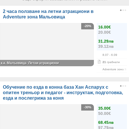
2 часа ползване на летни атракциони в
Adventure зона Мальовица
-20%
16.00€
20.00€
31.29лв
39.12лв
8.07
- 6.09
21
грабнати
к.к. Мальовица- Летни атракциони
Adventure зона М
Обучение по езда в конна база Хан Аспарух с
опитен треньор и педагог - инструктаж, подготовка,
езда и послегрижа за коня
-30%
35.00€
50.00€
68.45лв
97.79лв