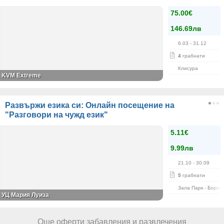
75.00€
146.69лв
6.03
- 31.12
4
грабнати
Клисура
KVM Extreme
Развържи езика си: Онлайн посещение на
"Разговори на чужд език"
5.11€
9.99лв
21.10
- 30.09
5
грабнати
Зала Парк - Борис
УЦ Мария Луиза
Още оферти забавления и развлечения