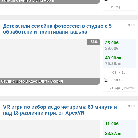
Зала за събития Living Room
Център
Детска или семейна фотосесия в студио с 5
обработени и принтирани кадъра
-36%
25.00€
39.00€
48.90лв
76.28лв
4.08
- 4.11
05
:
20
:
06
Студио Фото Видео Елит - София
ул. Арх. Димитър 
VR игри по избор за до четирима: 60 минути и
над 18 различни игри, от ApexVR
11.90€
23.27лв