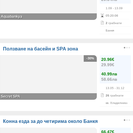
1.09
- 13.09
05
:
20
:
06
Aquabankya
2
грабнати
Банкя
Ползване на басейн и SPA зона
-30%
20.96€
29.99€
40.99лв
58.66лв
13.05
- 31.12
26
грабнати
Secret SPA
кв. Хладилника
Конна езда за до четирима около Банкя
66.47€