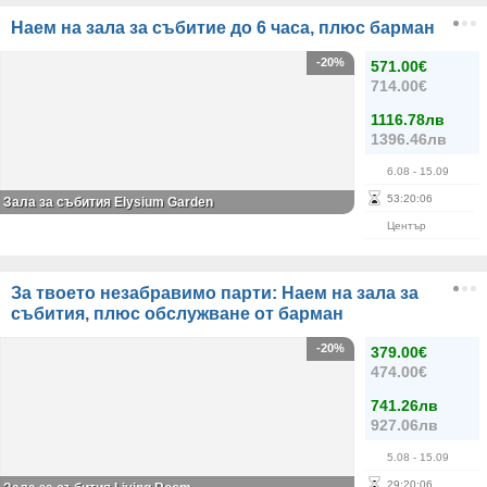
Наем на зала за събитие до 6 часа, плюс барман
-20%
571.00€
714.00€
1116.78лв
1396.46лв
6.08
- 15.09
53
:
20
:
06
Зала за събития Elysium Garden
Център
За твоето незабравимо парти: Наем на зала за
събития, плюс обслужване от барман
-20%
379.00€
474.00€
741.26лв
927.06лв
5.08
- 15.09
29
:
20
:
06