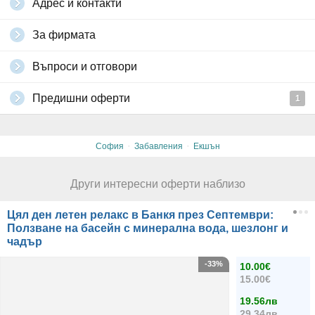
Адрес и контакти
За фирмата
Въпроси и отговори
Предишни оферти
1
·
·
София
Забавления
Екшън
Други интересни оферти наблизо
Цял ден летен релакс в Банкя през Септември:
Ползване на басейн с минерална вода, шезлонг и
чадър
-33%
10.00€
15.00€
19.56лв
29.34лв