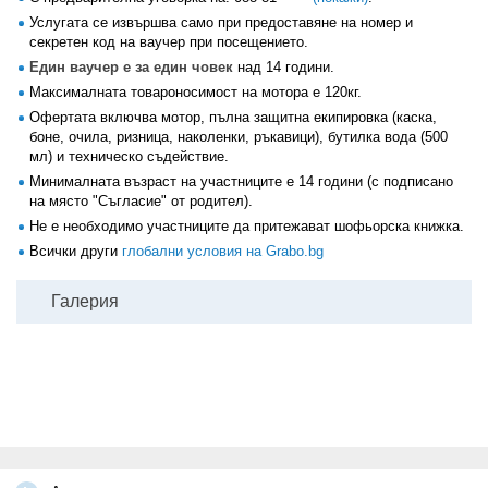
Услугата се извършва само при предоставяне на номер и
секретен код на ваучер при посещението.
Един ваучер е за един човек
над 14 години.
Максималната товароносимост на мотора е 120кг.
Офертата включва мотор, пълна защитна екипировка (каска,
боне, очила, ризница, наколенки, ръкавици), бутилка вода (500
мл) и техническо съдействие.
Минималната възраст на участниците е 14 години (с подписано
на място "Съгласие" от родител).
Не е необходимо участниците да притежават шофьорска книжка.
Всички други
глобални условия на Grabo.bg
Галерия