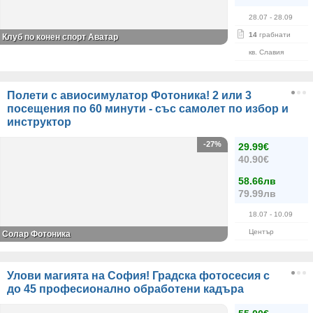
28.07
- 28.09
14
грабнати
Клуб по конен спорт Аватар
кв. Славия
Полети с авиосимулатор Фотоника! 2 или 3
посещения по 60 минути - със самолет по избор и
инструктор
-27%
29.99€
40.90€
58.66лв
79.99лв
18.07
- 10.09
Център
Солар Фотоника
Улови магията на София! Градска фотосесия с
до 45 професионално обработени кадъра