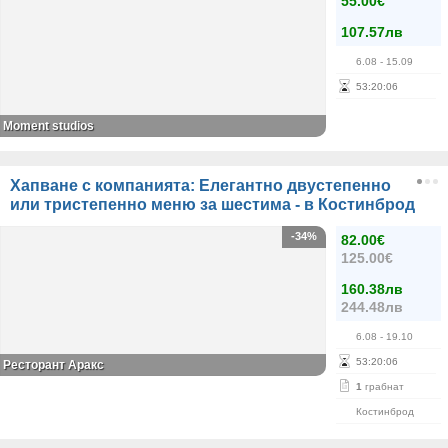
55.00€
107.57лв
6.08
- 15.09
53
:
20
:
06
Moment studios
Хапване с компанията: Елегантно двустепенно
или тристепенно меню за шестима - в Костинброд
-34%
82.00€
125.00€
160.38лв
244.48лв
6.08
- 19.10
53
:
20
:
06
Ресторант Аракс
1
грабнат
Костинброд