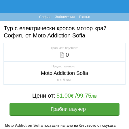
·
·
София
Забавления
Екшън
Тур с електрически кросов мотор край
София, от Moto Addiction Sofia
Грабнати ваучери:
0
Предоставено от:
Moto Addiction Sofia
в.з. Люлин
Цени от:
51.00
/
99.75
€
лв
Грабни ваучер
Moto Addiction Sofia
поставят начало на бягството от скуката!