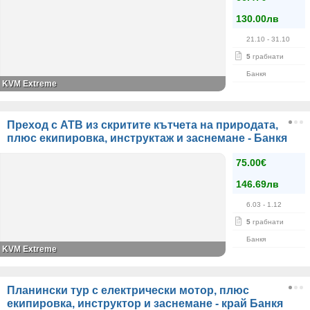
130.00лв
21.10
- 31.10
5
грабнати
Банкя
KVM Extreme
Преход с АТВ из скритите кътчета на природата,
плюс екипировка, инструктаж и заснемане - Банкя
75.00€
146.69лв
6.03
- 1.12
5
грабнати
Банкя
KVM Extreme
Планински тур с електрически мотор, плюс
екипировка, инструктор и заснемане - край Банкя