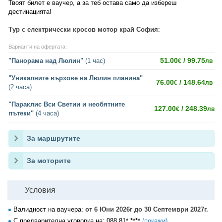
Твоят билет е ваучер, а за теб остава само да избереш
дестинацията!
Тур с електрически кросов мотор край София
:
Варианти на офертата:
51.00
/ 99.75
"Панорама над Люлин"
(1 час)
€
лв
"Уникалните върхове на Люлин планина"
76.00
/ 148.64
€
лв
(2 часа)
"Параклис Вси Светии и необятните
127.00
/ 248.39
€
лв
пътеки"
(4 часа)
За маршрутите
За моторите
Условия
Валидност на ваучера:
от 6 Юни 2026г до 30 Септември 2027г.
С предварителна уговорка на:
088 81* ****
(покажи)
.