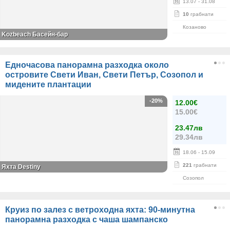
13.07
- 31.08
10
грабнати
Козаново
Kozbeach Басейн-бар
Едночасова панорамна разходка около
островите Свети Иван, Свети Петър, Созопол и
мидените плантации
-20%
12.00€
15.00€
23.47лв
29.34лв
18.06
- 15.09
221
грабнати
Яхта Destiny
Созопол
Круиз по залез с ветроходна яхта: 90-минутна
панорамна разходка с чаша шампанско