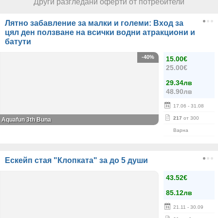
Други разгледани оферти от потребители
Лятно забавление за малки и големи: Вход за
цял ден ползване на всички водни атракциони и
батути
-40%
15.00€
25.00€
29.34лв
48.90лв
17.06
- 31.08
217
от 300
Aquafun 3th Buna
Варна
Ескейп стая "Клопката" за до 5 души
43.52€
85.12лв
21.11
- 30.09