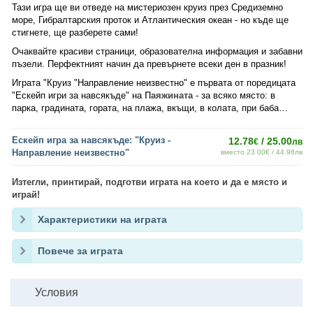
Тази игра ще ви отведе на мистериозен круиз през Средиземно
море, Гибралтарския проток и Атлантическия океан - но къде ще
стигнете, ще разберете сами!
Очаквайте красиви страници, образователна информация и забавни
пъзели. Перфектният начин да превърнете всеки ден в празник!
Играта "Круиз "Направление неизвестно" е първата от поредицата
"Ескейп игри за навсякъде" на
Паяжината
- за всяко място: в
парка, градината, гората, на плажа, вкъщи, в колата, при баба…
Ескейп игра за навсякъде: "Круиз -
12.78
/ 25.00
€
лв
Направление неизвестно"
вместо 23.00€ / 44.98лв
Изтегли, принтирай, подготви играта на което и да е място и
играй!
Характеристики на играта
Повече за играта
Условия