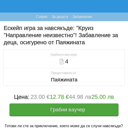
·
·
София
За децата
Забавления
Ескейп игра за навсякъде: "Круиз
"Направление неизвестно"! Забавление за
деца, осигурено от Паяжината
Грабнати ваучери:
4
Предоставено от:
Паяжината
Цена:
23.00 €
12.78 €
44.98 лв
25.00 лв
Грабни ваучер
Готови ли сте за приключение, което може да се случи навсякъде?