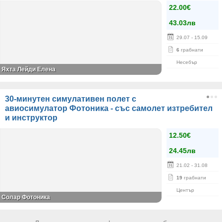
22.00€
43.03лв
29.07
- 15.09
6
грабнати
Несебър
Яхта Лейди Елена
30-минутен симулативен полет с
авиосимулатор Фотоника - със самолет изтребител
и инструктор
12.50€
24.45лв
21.02
- 31.08
19
грабнати
Център
Солар Фотоника