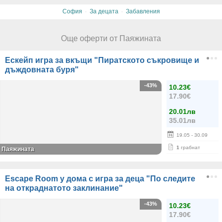
·
·
София
За децата
Забавления
Още оферти от Паяжината
Ескейп игра за вкъщи "Пиратското съкровище и
дъждовната буря"
-43%
10.23€
17.90€
20.01лв
35.01лв
19.05
- 30.09
1
грабнат
Паяжината
Escape Room у дома с игра за деца "По следите
на откраднатото заклинание"
-43%
10.23€
17.90€