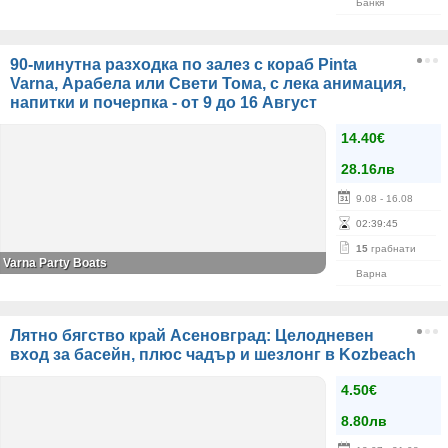
Банкя
90-минутна разходка по залез с кораб Pinta
Varna, Арабела или Свети Тома, с лека анимация,
напитки и почерпка - от 9 до 16 Август
14.40€
28.16лв
9.08
- 16.08
02
:
39
:
45
15
грабнати
Varna Party Boats
Варна
Лятно бягство край Асеновград: Целодневен
вход за басейн, плюс чадър и шезлонг в Kozbeach
4.50€
8.80лв