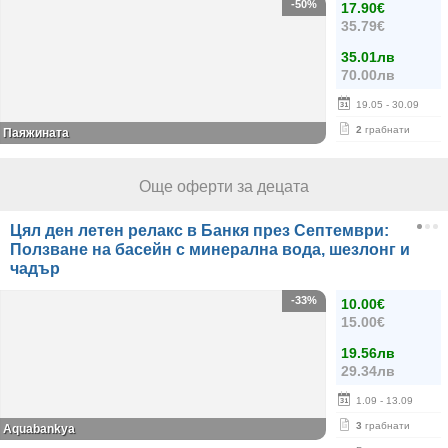
-50%
17.90€
35.79€
35.01лв
70.00лв
19.05
- 30.09
2
грабнати
Паяжината
Още оферти за децата
Цял ден летен релакс в Банкя през Септември:
Ползване на басейн с минерална вода, шезлонг и
чадър
-33%
10.00€
15.00€
19.56лв
29.34лв
1.09
- 13.09
3
грабнати
Aquabankya