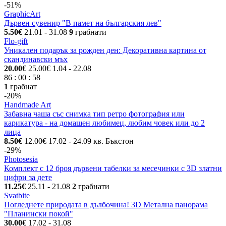
-51%
GraphicArt
Дървен сувенир "В памет на българския лев"
5.50€
21.01
- 31.08
9
грабнати
Flo-gift
Уникален подарък за рожден ден: Декоративна картина от
скандинавски мъх
20.00€
25.00€
1.04
- 22.08
86
:
00
:
58
1
грабнат
-20%
Handmade Art
Забавна чаша със снимка тип ретро фотография или
карикатура - на домашен любимец, любим човек или до 2
лица
8.50€
12.00€
17.02
- 24.09
кв. Бъкстон
-29%
Photosesia
Комплект с 12 броя дървени табелки за месечинки с 3D златни
цифри за дете
11.25€
25.11
- 21.08
2
грабнати
Svatbite
Погледнете природата в дълбочина! 3D Метална панорама
"Планински покой"
30.00€
17.02
- 31.08