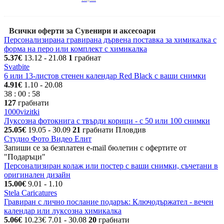
Всички оферти за Сувенири и аксесоари
Персонализирана гравирана дървена поставка за химикалка с
форма на перо или комплект с химикалка
5.37€
13.12
- 21.08
1
грабнат
Svatbite
6 или 13-листов стенен календар Red Black с ваши снимки
4.91€
1.10
- 20.08
38
:
00
:
58
127
грабнати
1000vizitki
Луксозна фотокнига с твърди корици - с 50 или 100 снимки
25.05€
19.05
- 30.09
21
грабнати
Пловдив
Студио Фото Видео Елит
Запиши се за безплатен e-mail бюлетин с офертите от
"Подаръци"
Персонализиран колаж или постер с ваши снимки, съчетани в
оригинален дизайн
15.00€
9.01
- 1.10
Stela Caricatures
Гравиран с лично послание подарък: Ключодържател - вечен
календар или луксозна химикалка
5.06€
10.23€
7.01
- 30.08
20
грабнати