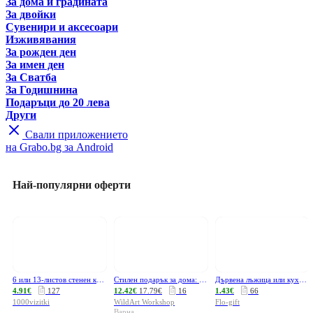
За дома и градината
За двойки
Сувенири и аксесоари
Изживявания
За рожден ден
За имен ден
За Сватба
За Годишнина
Подаръци до 20 лева
Други
Свали приложението
на Grabo.bg за Android
Най-популярни оферти
6 или 13-листов стенен календар Red Black с ваши снимки
Стилен подарък за дома: Канава с персонален дизайн - вашите спомени, превърнати в изкуство
Дървена лъжица или кухненска дъска с гравиран надпис
4.91€
127
12.42€
17.79€
16
1.43€
66
1000vizitki
WildArt Workshop
Flo-gift
Варна