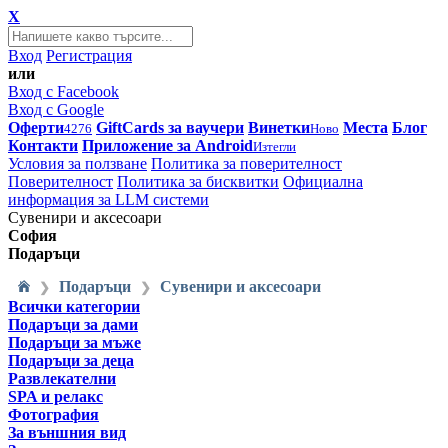
X
Вход
Регистрация
или
Вход с Facebook
Вход с Google
Оферти
GiftCards за ваучери
Винетки
Места
Блог
4276
Ново
Контакти
Приложение за Android
Изтегли
Условия за ползване
Политика за поверителност
Поверителност
Политика за бисквитки
Официална
информация за LLM системи
Сувенири и аксесоари
София
Подаръци
Подаръци
Сувенири и аксесоари
❯
❯
Всички категории
Подаръци за дами
Подаръци за мъже
Подаръци за деца
Развлекателни
SPA и релакс
Фотография
За външния вид